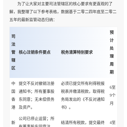
为了让大家对主要司法管辖区的核心要求有更直观的了
解，我整理了以下参考表格，数据基于二零二四年底至二零二
五年的最新监管动态归纳：
预
司
计
法
处
管
核心注销条件要点
税务清算特别要求
理
辖
周
区
期
中
提交不反对撤销注册
必须已提交所有利得税报
6至
国
通知书；所有董事股
税表并缴清税款，取得税
9个
香
东同意；无未偿债务
务局发出的《不反对通知
月
港
及资产。
书》。
公司已停止运营；所
新
结清所有税款，提交最终
4至
有董事股东同意注