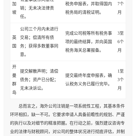
加
税务申报表，并取得国内
7个
销；无未决法律责
坡
税务局的清税证明。
月
任。
公司三个月内未进行
完成公司税等所有税务事
3至
英
交易；偿清所有债
项的最终结算，并向英国
6个
国
务；获得多数董事同
税务海关总署报备。
月
意。
开
提交解散声明；清偿
1至
曼
提交最终年度申报表，确
债务；资产已分配；
3个
群
认税务义务已履行完毕。
无未决诉讼。
月
岛
总而言之，海外公司注销是一项系统性工程，其基本条件
环环相扣，缺一不可。它要求申请人具备前瞻性的规划、严谨
的执行以及对细节的精准把握。在行动之前，强烈建议咨询专
业的法律与财税顾问，对公司的整体状况进行彻底评估，并制