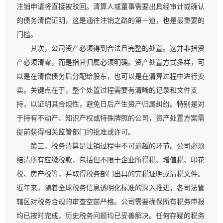
注销申请将直接被驳回。清算人或董事需要出具经审计或确认
的债务清偿证明，这是通往注销之路的第一道，也是最重要的
门槛。
其次，公司资产必须得到合法且完整的处置。这并非指资
产必须清零，而是指其归属必须明确。资产处置方式多样，可
以是在清偿债务后分配给股东，也可以是在清算过程中进行变
卖。关键点在于，整个处置过程需要有清晰的记录和文件支
持，以证明其合规性，避免日后产生资产归属纠纷。特别是对
于持有不动产、知识产权或特殊牌照的公司，资产处置方案需
提前获得相关监管部门的批准或许可。
第三，税务清算是注销过程中不可逾越的环节。公司必须
结清所有应缴税款，包括但不限于企业所得税、增值税、印花
税、房产税等，并取得税务部门出具的完税证明或清税文件。
近年来，随着全球税务信息透明化标准的深入推进，各司法管
辖区对税务合规的审查空前严格。公司需要确保所有税务申报
均已按时完成，历史税务问题均已妥善解决。任何存疑的税务