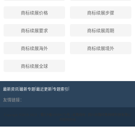
商标续展价格
商标续展步骤
商标续展要求
商标续展周期
商标续展海外
商标续展境外
商标续展全球
|
|
|
|
最新资讯
最新专题
最近更新
专题索引
友情链接：
Copyright ©2019-2024 |
蜀ICP备19039178号
| 丝路商标 | 四川丝路印象网络科技有限公
司版权所有