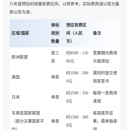
六年度预估的续展官费区间，以供参考，实际费用请以官方最
新公告为准：
商标
预估官费区
区域/国家
类别
间（人民
备注
数量
币）
首三
约8500 - 110
宽展期内费用
欧洲联盟
类
00元
大幅增加
约3500 - 500
需同时提交使
美国
单类
0元
用宣誓书
约2500 - 350
每增一类费用
日本
单类
0元
递增
东南亚国家联盟
各国差异显
约1500 - 300
（部分主要国家平
单类
著，需单独查
0元
均）
询