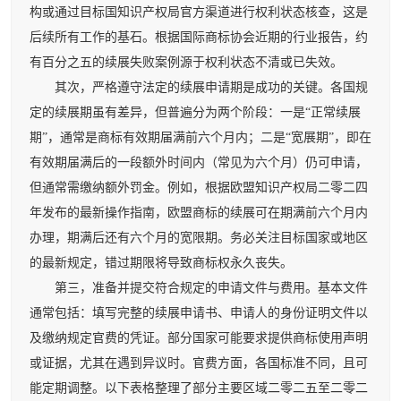
构或通过目标国知识产权局官方渠道进行权利状态核查，这是
后续所有工作的基石。根据国际商标协会近期的行业报告，约
有百分之五的续展失败案例源于权利状态不清或已失效。
其次，严格遵守法定的续展申请期是成功的关键。各国规
定的续展期虽有差异，但普遍分为两个阶段：一是“正常续展
期”，通常是商标有效期届满前六个月内；二是“宽展期”，即在
有效期届满后的一段额外时间内（常见为六个月）仍可申请，
但通常需缴纳额外罚金。例如，根据欧盟知识产权局二零二四
年发布的最新操作指南，欧盟商标的续展可在期满前六个月内
办理，期满后还有六个月的宽限期。务必关注目标国家或地区
的最新规定，错过期限将导致商标权永久丧失。
第三，准备并提交符合规定的申请文件与费用。基本文件
通常包括：填写完整的续展申请书、申请人的身份证明文件以
及缴纳规定官费的凭证。部分国家可能要求提供商标使用声明
或证据，尤其在遇到异议时。官费方面，各国标准不同，且可
能定期调整。以下表格整理了部分主要区域二零二五至二零二