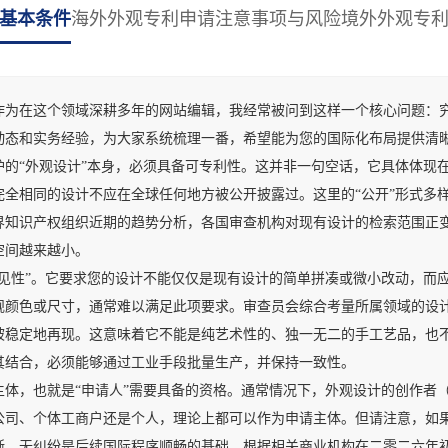
基本条件
海外外观专利申请注意事项与风险
境外外观专
在这个领域深耕多年的网站编辑，我经常被问到这样一个核心问题：究
动态和实务经验，为大家系统梳理一番，希望能为您的国际化布局提供清
“外观设计”本身，必须具备可专利性。这并非一句空话，它具体体现在
完全相同的设计不应在全球任何地方被公开披露过。这里的“公开”形式多
界知识产权组织近期的趋势分析，各国审查机构对现有设计的检索范围正
空间越来越小。
性”。它要求您的设计不能仅仅是现有设计的简单拼凑或微小改动，而应
规颜色或尺寸，通常难以满足此项要求。审查员会综合考量所属领域的设
定地再现。这意味着它不能是纯艺术性的、独一无二的手工艺品，也不
其结合，必须能够通过工业手段批量生产，并保持一致性。
，也就是“申请人”需要具备的资格。通常情况下，外观设计的创作者（
公司、个体工商户还是个人，理论上都可以作为申请主体。但请注意，如
晰、无纠纷是后续国际程序顺畅的基础。根据相关商业机构在二零二六年