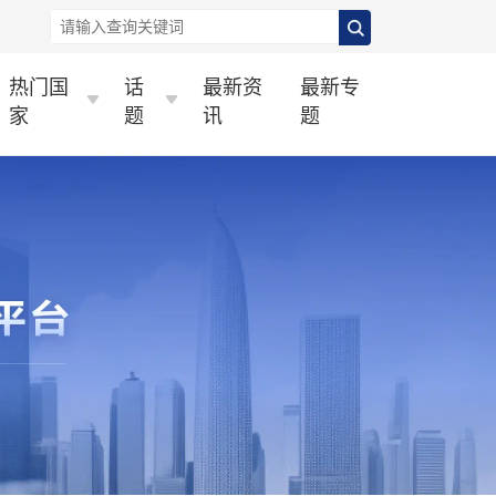
热门国
话
最新资
最新专
家
题
讯
题