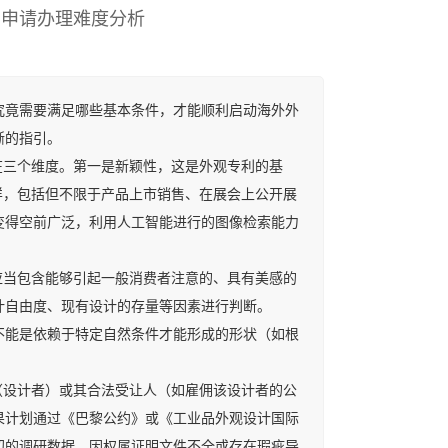
利申请办理难度分析
竟需要满足哪些基本条件，才能顺利启动海外外
晰的指引。
三个维度。第一是新颖性，这是外观专利的基
样，包括但不限于产品上市销售、在展会上公开展
变得空前广泛，利用人工智能进行的图像检索能力
当包含能够引起一般消费者注意的、具有美感的
计自由度、现有设计的存量等因素进行判断。
能是依赖于特定自然条件才能形成的形状（如根
设计者）或其合法受让人（如雇佣该设计者的公
果计划通过《巴黎公约》或《工业品外观设计国际
初的调研数据，因权属证明文件不全或存在瑕疵导