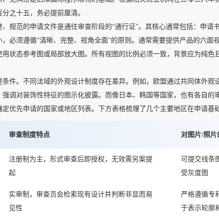
百分之十五，务必提前厘清。
规范的申请文件是通往审查阶段的“通行证”。其核心通常包括：申请书
小，必须遵循“清晰、完整、视角全面”的原则。通常需要提供产品的六面
使用状态参考图或局部放大图。所有视图的比例必须一致，背景应为纯色
件。不同法域的外观设计制度存在差异。例如，欧盟通过共同体外观设
，强调对装饰性特征的图示化披露。而像日本、韩国等国家，也有各自的
确定优先申请的国家或地区列表。下方表格梳理了几个主要地区在申请基
审查制度特点
对图片/照
注册制为主，形式审查后即授权，无效需另案提
可提交线条
起
受灰度图
实审制，审查员会检索现有设计并判断非显而易
严格遵循专
见性
于表示轮廓