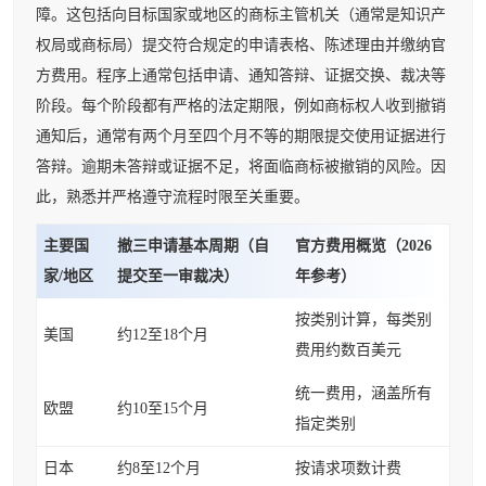
障。这包括向目标国家或地区的商标主管机关（通常是知识产
权局或商标局）提交符合规定的申请表格、陈述理由并缴纳官
方费用。程序上通常包括申请、通知答辩、证据交换、裁决等
阶段。每个阶段都有严格的法定期限，例如商标权人收到撤销
通知后，通常有两个月至四个月不等的期限提交使用证据进行
答辩。逾期未答辩或证据不足，将面临商标被撤销的风险。因
此，熟悉并严格遵守流程时限至关重要。
主要国
撤三申请基本周期（自
官方费用概览（2026
家/地区
提交至一审裁决）
年参考）
按类别计算，每类别
美国
约12至18个月
费用约数百美元
统一费用，涵盖所有
欧盟
约10至15个月
指定类别
日本
约8至12个月
按请求项数计费