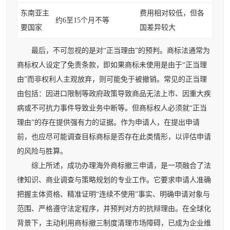
东南亚主
费用相对较低，但各
约6至15个月不等
要国家
国差异较大
最后，不可忽视的是对“正当理由”的预判。商标法通常为
商标权人设定了免责条款，即如果商标未使用是由于“正当理
由”而非权利人主观放弃，则可能免于被撤销。常见的正当理
由包括：因进口限制等政府政策导致商品无法上市、因重大疾
病或不可抗力事件导致业务中断等。但商标权人必须就“正当
理由”的存在提供强有力的证据。作为申请人，在提出申请
前，也应尽可能调查目标商标是否存在此类情形，以评估申请
的风险与胜算。
综上所述，成功办理海外商标撤三申请，是一项融合了法
律知识、商业调查与策略规划的专业工作。它要求申请人准确
把握主体资格、精准证明“连续不使用”事实、明确申请对象与
范围、严格遵守法定程序，并预判对方的抗辩理由。在全球化
背景下，主动利用商标撤三制度清理市场障碍，已成为企业维