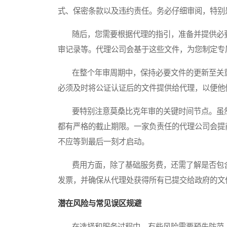
式、保密条款以及违约责任。务必仔细审阅，特别
随后，您需要根据代理的指引，准备并提供必要
审记录等。代理公司会基于这些文件，为您制定专
在整个年审周期中，保持必要文件的更新至关重
必须及时将公证认证后的文件提供给代理，以便他
要特别注意莫桑比克年审的关键时间节点。虽然
都有严格的截止期限。一家负责任的代理公司会提
不应等到最后一刻才启动。
费用方面，除了基础服务费，还需了解是否包含
发票，并确保从代理处获得所有已提交给政府的文
潜在风险与常见误区规避
在选择和服务过程中，有些风险需要预先防范。