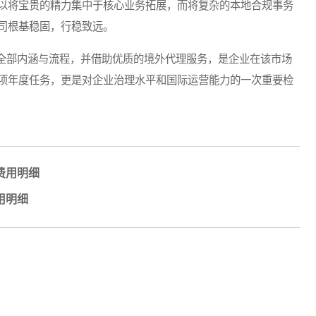
以将宝贵的精力集中于核心业务拓展，而将复杂的本地合规事务
司根基稳固，行稳致远。
部内涵与流程，并借助优质的境外代理服务，是企业在该市场
项年度任务，更是对企业治理水平和国际运营能力的一次重要检
费用明细
用明细