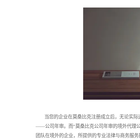
当您的企业在莫桑比克注册成立后，无论实际运
——公司年审。而“莫桑比克公司年审的境外代理
团队在境外的企业，所提供的专业法律与商务服务