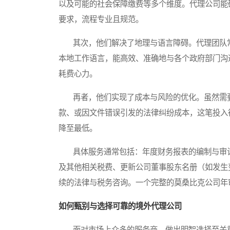
以及可能的社会保障缴费等多个维度。代理公司能
要求，流程专业且规范。
其次，他们解决了地理与语言障碍。代理团队常
本地工作语言，能高效、准确地与各个政府部门沟
耗费心力。
再者，他们实现了成本与风险的优化。虽然需要
款、或因文件错误引发的法律纠纷成本，这笔投入
降至最低。
具体服务通常包括：年度财务报表的编制与审计
及其他相关税费、更新公司董事股东名册（如发生
续的法律与税务咨询。一个完整的莫桑比克公司年
如何甄别与选择可靠的境外代理公司
面对市场上众多的服务商，做出明智选择至关重