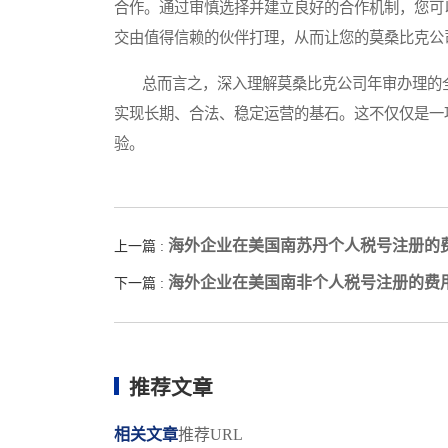
合作。通过审慎选择并建立良好的合作机制，您可
交由值得信赖的伙伴打理，从而让您的莫桑比克公
总而言之，深入理解莫桑比克公司年审办理的全
实现长期、合法、稳定运营的基石。这不仅仅是一
验。
海外企业在美国南苏丹个人税号注册的
上一篇 :
海外企业在美国南非个人税号注册的费
下一篇 :
推荐文章
相关文章
推荐URL