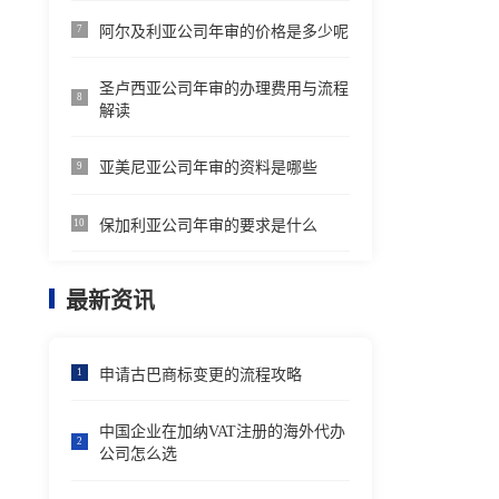
阿尔及利亚公司年审的价格是多少呢
7
圣卢西亚公司年审的办理费用与流程
8
解读
亚美尼亚公司年审的资料是哪些
9
保加利亚公司年审的要求是什么
10
最新资讯
申请古巴商标变更的流程攻略
1
中国企业在加纳VAT注册的海外代办
2
公司怎么选