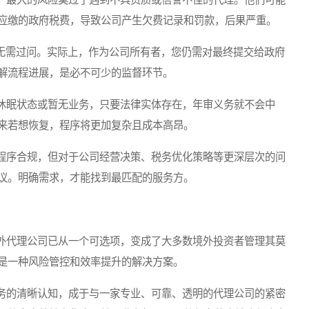
应缴的政府税费，导致公司产生欠费记录和罚款，后果严重。
无需过问。实际上，作为公司所有者，您仍需对最终提交给政府
解流程进展，是必不可少的监督环节。
眠状态或暂无业务，只要法律实体存在，年审义务就不会中
来若想恢复，程序将更加复杂且成本高昂。
序合规，但对于公司经营决策、税务优化策略等更深层次的问
议。明确需求，才能找到最匹配的服务方。
代理公司已从一个可选项，变成了大多数境外投资者管理其莫
是一种风险管控和效率提升的解决方案。
的清晰认知，成于与一家专业、可靠、透明的代理公司的紧密