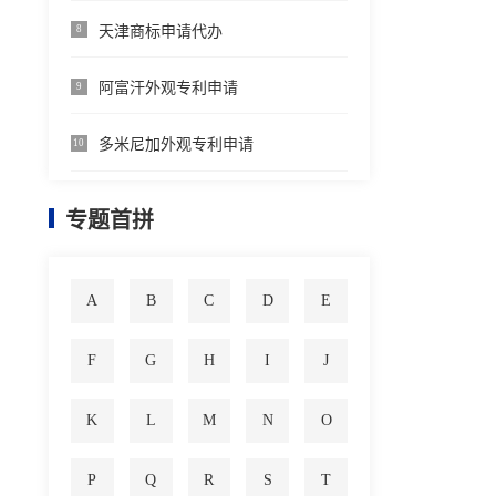
天津商标申请代办
8
阿富汗外观专利申请
9
多米尼加外观专利申请
10
专题首拼
A
B
C
D
E
F
G
H
I
J
K
L
M
N
O
P
Q
R
S
T