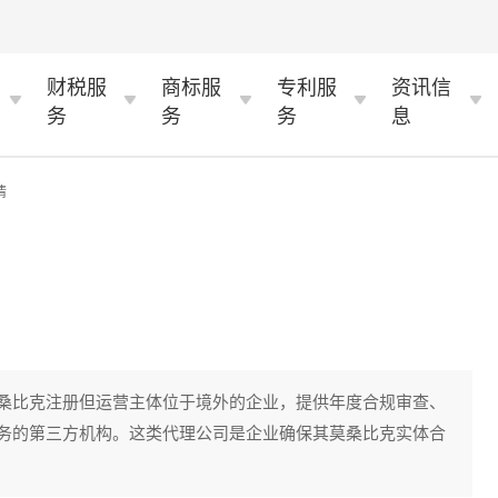
财税服
商标服
专利服
资讯信
务
务
务
息
情
桑比克注册但运营主体位于境外的企业，提供年度合规审查、
务的第三方机构。这类代理公司是企业确保其莫桑比克实体合