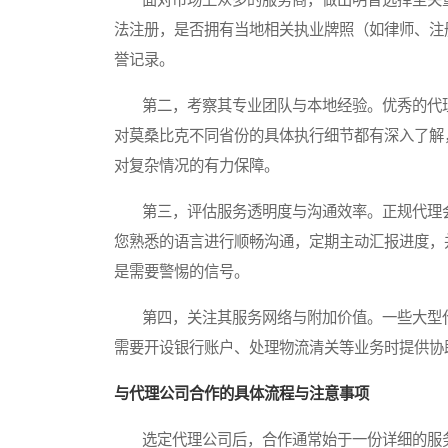
法注册，是否拥有当地相关执业牌照（如律师、注
誉记录。
第二，考察其专业团队与本地经验。优秀的代理
对莫桑比克不同省份的具体执行细节都有深入了解
对复杂情况的有力保障。
第三，评估服务透明度与沟通效率。正规代理会
您熟悉的语言进行顺畅沟通，定期主动汇报进度，
是需要警惕的信号。
第四，关注其服务网络与附加价值。一些大型代
需要开设银行账户、处理物流清关等业务时提供协
与代理公司合作的具体流程与注意事项
选定代理公司后，合作通常始于一份详细的服务