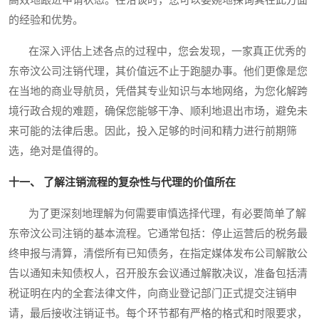
高效地跟进申请状态。在洽谈时，您可以委婉地探询其在此方面
的经验和优势。
在深入评估上述各点的过程中，您会发现，一家真正优秀的
东帝汶公司注销代理，其价值远不止于跑腿办事。他们更像是您
在当地的商业导航员，凭借其专业知识与本地网络，为您化解跨
境行政合规的难题，确保您能够干净、顺利地退出市场，避免未
来可能的法律后患。因此，投入足够的时间和精力进行前期筛
选，绝对是值得的。
十一、 了解注销流程的复杂性与代理的价值所在
为了更深刻地理解为何需要审慎选择代理，有必要简单了解
东帝汶公司注销的基本流程。它通常包括：停止运营后的税务最
终申报与清算，清偿所有已知债务，在指定媒体发布公司解散公
告以通知未知债权人，召开股东会议通过解散决议，准备包括清
税证明在内的全套法律文件，向商业登记部门正式提交注销申
请，最后接收注销证书。每个环节都有严格的格式和时限要求，