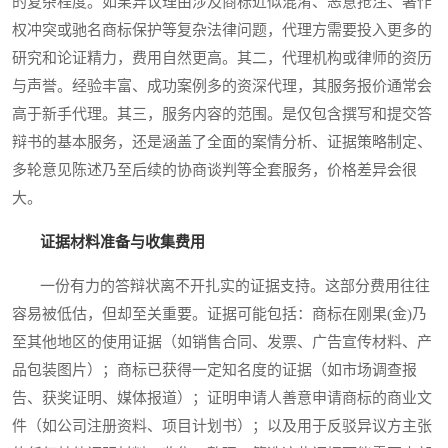
的复杂程度。如果异议理由涉及商标近似混淆、恶意抢注、著作
权冲突或驰名商标保护等复杂法律问题，代理方需要投入更多的
研究和论证精力，费用自然更高。其二，代理机构或律师的资历
与声誉。经验丰富、成功案例多的资深代理，其服务报价通常会
高于新手代理。其三，服务内容的范围。是仅包含撰写和提交答
辩书的基本服务，还是涵盖了全面的案情分析、证据策略制定、
多轮意见陈述乃至后续的协商谈判等全套服务，价格差异会很
大。
证据材料准备与收集费用
一份有力的答辩状离不开扎实的证据支持。这部分费用往往
容易被低估，但却至关重要。证据可能包括：商标在刚果(金)乃
至其他地区的使用证据（如销售合同、发票、广告宣传材料、产
品包装图片）；商标已获得一定知名度的证据（如市场调查报
告、获奖证明、媒体报道）；证明申请人善意申请商标的商业文
件（如公司注册资料、项目计划书）；以及用于反驳异议方主张