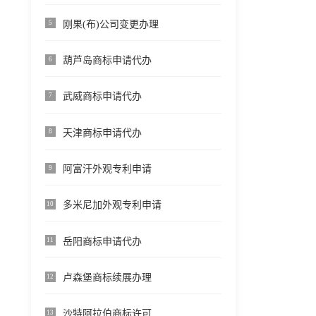
刚果(布)公司变更办理
5
葫芦岛商标申请代办
6
武威商标申请代办
7
天津商标申请代办
8
阿富汗外观专利申请
9
多米尼加外观专利申请
10
岳阳商标申请代办
11
卢森堡商标续展办理
12
沙特阿拉伯商标许可
13