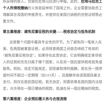
所获得的收入，也需在危地马拉进行申报。此时，
危地马拉员工
个人所得税缴纳
的义务就延伸到了国境之外。企业需要协助员工
理解其在母国的申报责任，并提供在美国已纳税的完税证明等必
要文件。
第五重维度：避免双重征税的关键——税收协定与抵免机制
这是整个问题中最具专业性的环节。为了避免同一笔收入在
美、危两国被重复征税，必须核查两国之间是否缔结了有效的
“避免双重征税协定”。如果存在此类协定，它会明确规定某项收
入的征税权优先归属于哪个国家，以及另一国应提供税收抵免或
豁免。例如，协定可能规定，因受雇取得的报酬，若在另一国停
留时间不超过一定期限（如183天），且报酬非由该国居民雇主
支付，则仅在居民国征税。若无协定，则需依靠各国的国内法规
定，允许用在一国已缴纳的税款，抵减在另一国应缴纳的税款。
第六重维度：企业预扣缴义务与合规流程