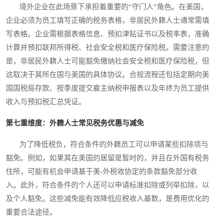
境外企业在此场景下承担着重要的“守门人”角色。在美国，
企业必须为员工填写正确的税务表格，非居民外籍人士通常需填
写表格。企业需根据表格信息、预扣津贴证书以及税率表，准确
计算并预扣联邦所得税、社会安全税和医疗保险税。需要注意的
是，非居民外籍人士可能豁免缴纳社会安全税和医疗保险税，但
这取决于其所在国与美国的具体协议。合规流程还包括定期向美
国国税局存款、按季度提交雇主纳税申报表以及年终为员工提供
收入与预扣税汇总凭证。
第七重维度：外籍人士常见税务优惠与减免
为了降低税负，符合条件的外籍员工可以申请某些扣除项与
豁免。例如，如果其在美国的居留是暂时的，并且在外国有税务
住所，可能有机会申请基于美-外税收协定的条款豁免部分收
入。此外，符合条件的个人还可以申请标准扣除或列举扣除，以
及个人豁免。这些减免能有效降低应税收入基数，是费用优化的
重要合法途径。