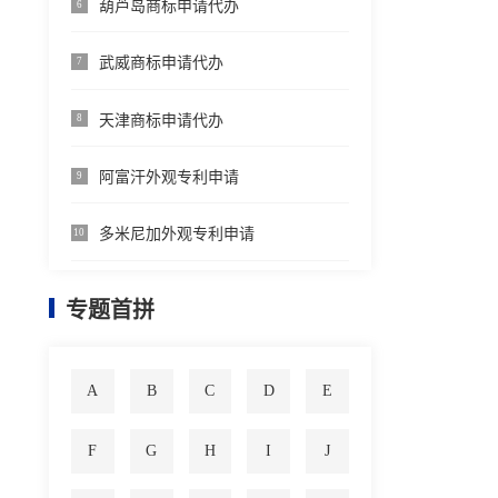
葫芦岛商标申请代办
6
武威商标申请代办
7
天津商标申请代办
8
阿富汗外观专利申请
9
多米尼加外观专利申请
10
专题首拼
A
B
C
D
E
F
G
H
I
J