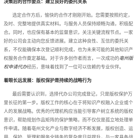
决策后的合作要点：建立良好的委托关系
选定合作方后，愉快的合作才刚刚开始。您需要按照约定，
及时、完整地提供真实材料。与服务人员保持顺畅沟通，积极配
合。同时，也应保有基本的监督意识，关注关键流程节点。一家
好的公司会主动向您反馈进展。建立这种良性、互信的委托关
系，不仅能确保本次登记顺利完成，也为未来可能的其他知识产
权服务合作奠定基础。对于许多创作者而言，一次成功的
亳州版
权申请代办
经历，意味着找到了一位可以信赖的专业伙伴。
着眼长远发展：版权保护是持续的战略行为
最后需要认识到，选择代办公司完成登记，只是版权保护万
里长征的第一步。版权工作的核心在于将知识产权融入企业或个
人的发展战略。优秀的代理机构应当能引导客户树立系统的版权
意识，帮助规划作品矩阵的保护策略，而不仅仅是孤立地处理单
件申请。随着亳州文化产业与数字经济不断发展，版权创造、运
用、保护、管理和服务全链条的复杂度日益提升，与一家具备战