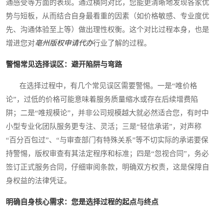
通感受等方面的表现。通过横向对比，您能更清晰地发现各家优
势与短板，从而结合自身最看重的因素（如价格敏感、专业度优
先、沟通体验至上等）做出理性权衡。这个对比过程本身，也是
增进您对
亳州版权申请代办
行业了解的过程。
警惕常见选择误区：避开陷阱与弯路
在选择过程中，有几个常见误区需要警惕。一是“唯价格
论”，过低的价格可能意味着服务质量缩水或存在后续增费陷
阱；二是“唯规模论”，并非公司规模越大就必然适合您，有时中
小型专业化团队服务更专注、灵活；三是“轻信承诺”，对声称
“百分百包过”、“与审查部门有特殊关系”等不切实际的承诺要保
持警惕，版权审查有其法定程序和标准；四是“忽视合同”，务必
签订正式服务合同，仔细审阅条款，明确双方权责，这是保障自
身权益的法律凭证。
明确自身核心需求：您是选择过程的起点与终点