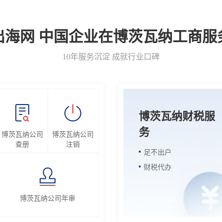
出海网 中国企业在博茨瓦纳工商服
10年服务沉淀 成就行业口碑
博茨瓦纳财税服
务
博茨瓦纳公司
博茨瓦纳公司
查册
注销
足不出户
财税代办
博茨瓦纳公司年审