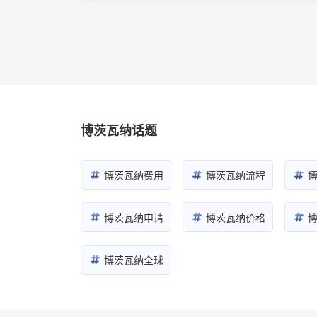
博茨瓦纳话题
博茨瓦纳费用
博茨瓦纳流程
博茨瓦纳申请
博茨瓦纳价格
博茨瓦纳全球