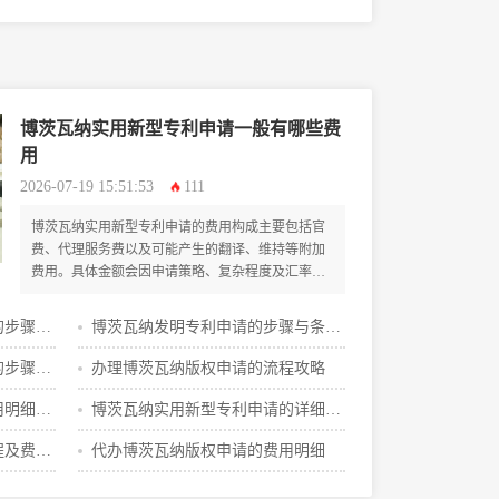
明细
博茨瓦纳实用新型专利申请一般有哪些费
用
2026-07-19 15:51:53
111
博茨瓦纳实用新型专利申请的费用构成主要包括官
费、代理服务费以及可能产生的翻译、维持等附加
费用。具体金额会因申请策略、复杂程度及汇率等
因素而浮动，申请人需结合自身情况，通过专业代
理机构获取精确的预算方案。
的步骤和
博茨瓦纳发明专利申请的步骤与条件
指南
的步骤与
办理博茨瓦纳版权申请的流程攻略
用明细攻
博茨瓦纳实用新型专利申请的详细步
骤有哪些
程及费用
代办博茨瓦纳版权申请的费用明细