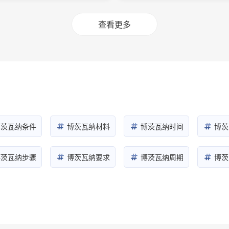
查看更多
博茨瓦纳条件
博茨瓦纳材料
博茨瓦纳时间
博茨
博茨瓦纳步骤
博茨瓦纳要求
博茨瓦纳周期
博茨