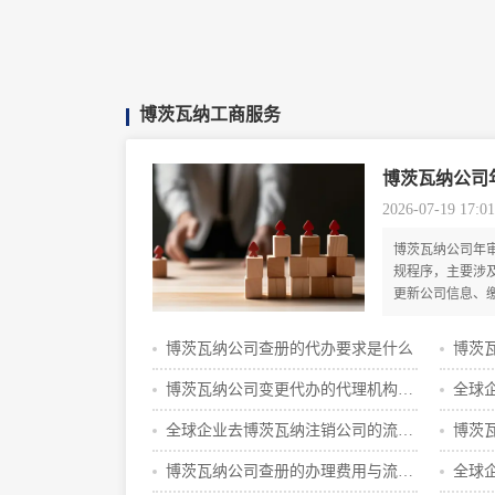
博茨瓦纳工商服务
博茨瓦纳公司
2026-07-19 17:01
博茨瓦纳公司年
规程序，主要涉
更新公司信息、
系列步骤。及时
好状态、避免罚
博茨瓦纳公司查册的代办要求是什么
博茨
何选
博茨瓦纳公司变更代办的代理机构怎
全球
么选攻略
少钱
全球企业去博茨瓦纳注销公司的流程
博茨
及条件是什么
攻略
博茨瓦纳公司查册的办理费用与流程
全球