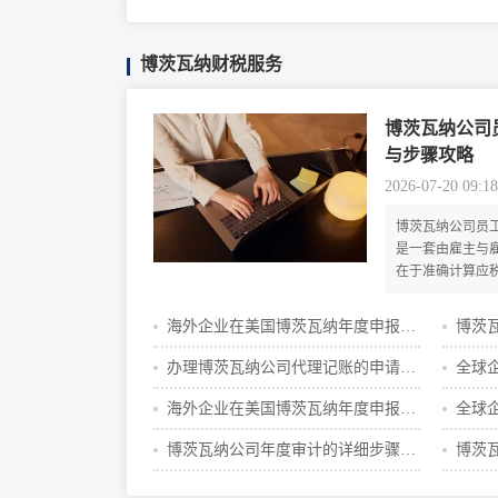
解读
有哪
博茨瓦纳财税服务
博茨瓦纳公司
与步骤攻略
2026-07-20 09:18
博茨瓦纳公司员
是一套由雇主与
在于准确计算应
指定渠道缴纳税
收法律法规。
海外企业在美国博茨瓦纳年度申报的
博茨
流程攻略
步骤
办理博茨瓦纳公司代理记账的申请条
全球
件与步骤攻略
费用
海外企业在美国博茨瓦纳年度申报的
全球
费用一览
册流
博茨瓦纳公司年度审计的详细步骤有
博茨
哪些
明细