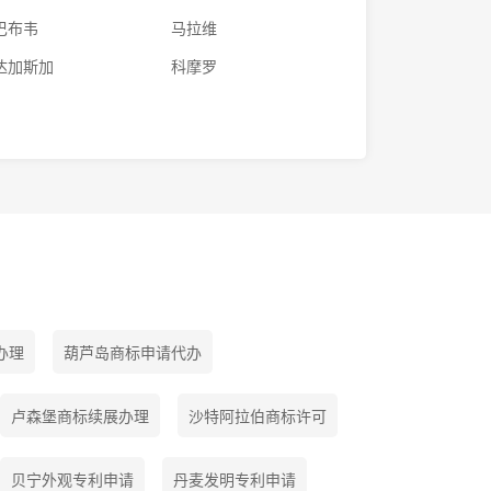
巴布韦
马拉维
达加斯加
科摩罗
办理
葫芦岛商标申请代办
卢森堡商标续展办理
沙特阿拉伯商标许可
贝宁外观专利申请
丹麦发明专利申请