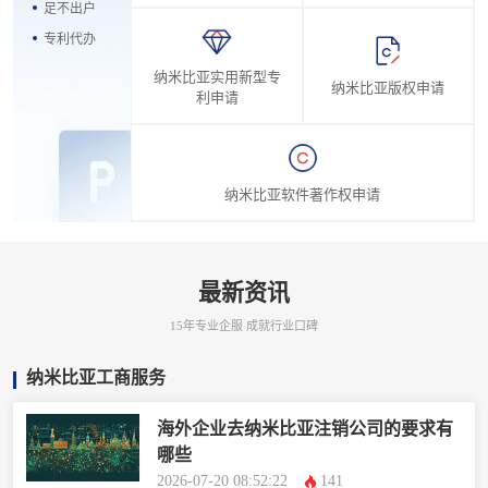
足不出户
专利代办
纳米比亚实用新型专
纳米比亚版权申请
利申请
纳米比亚软件著作权申请
最新资讯
15年专业企服 成就行业口碑
纳米比亚工商服务
海外企业去纳米比亚注销公司的要求有
哪些
2026-07-20 08:52:22
141