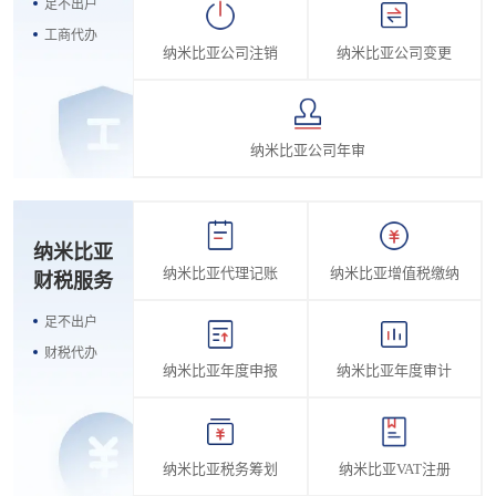
足不出户
工商代办
纳米比亚公司注销
纳米比亚公司变更
纳米比亚公司年审
纳米比亚
纳米比亚代理记账
纳米比亚增值税缴纳
财税服务
足不出户
财税代办
纳米比亚年度申报
纳米比亚年度审计
纳米比亚税务筹划
纳米比亚VAT注册