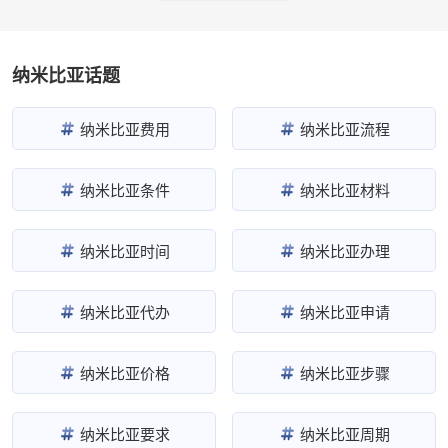
纳米比亚话题
纳米比亚费用
纳米比亚流程
纳米比亚条件
纳米比亚材料
纳米比亚时间
纳米比亚办理
纳米比亚代办
纳米比亚申请
纳米比亚价格
纳米比亚步骤
纳米比亚要求
纳米比亚周期