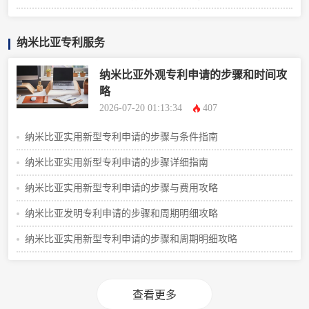
纳米比亚专利服务
纳米比亚外观专利申请的步骤和时间攻
略
2026-07-20 01:13:34
407
纳米比亚实用新型专利申请的步骤与条件指南
纳米比亚实用新型专利申请的步骤详细指南
纳米比亚实用新型专利申请的步骤与费用攻略
纳米比亚发明专利申请的步骤和周期明细攻略
纳米比亚实用新型专利申请的步骤和周期明细攻略
查看更多