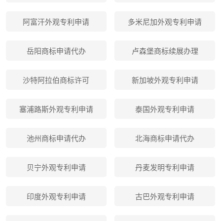
阿富汗外观专利申请
多米尼加外观专利申请
岳阳商标申请代办
卢森堡商标续展办理
沙特阿拉伯商标许可
新加坡外观专利申请
塞浦路斯外观专利申请
泰国外观专利申请
池州商标申请代办
北海商标申请代办
贝宁外观专利申请
丹麦发明专利申请
印度外观专利申请
古巴外观专利申请