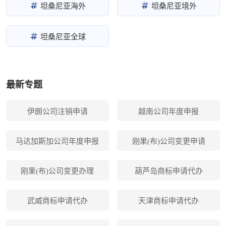
坦桑尼亚海外
坦桑尼亚境外
坦桑尼亚全球
最新专题
伊朗公司注销申请
越南公司年度申报
马达加斯加公司年度申报
刚果(布)公司变更申请
刚果(布)公司变更办理
葫芦岛商标申请代办
武威商标申请代办
天津商标申请代办