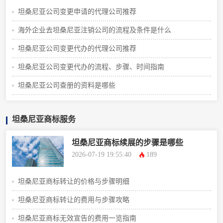
坦桑尼亚公司变更申请的代理公司推荐
海外企业去坦桑尼亚注销公司的流程及条件是什么
坦桑尼亚公司变更代办的代理公司推荐
坦桑尼亚公司变更代办的流程、步骤、时间指南
坦桑尼亚公司查册的资料是哪些
坦桑尼亚商标服务
坦桑尼亚商标续展的步骤是哪些
2026-07-19 19:55:40
189
坦桑尼亚商标转让的价格与步骤明细
坦桑尼亚商标转让的费用与步骤攻略
坦桑尼亚商标无效宣告的费用一览指南