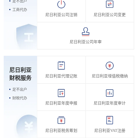
足不出户
工商代办
尼日利亚公司注销
尼日利亚公司变更
尼日利亚公司年审
尼日利亚
尼日利亚代理记账
尼日利亚增值税缴纳
财税服务
足不出户
财税代办
尼日利亚年度申报
尼日利亚年度审计
尼日利亚税务筹划
尼日利亚VAT注册