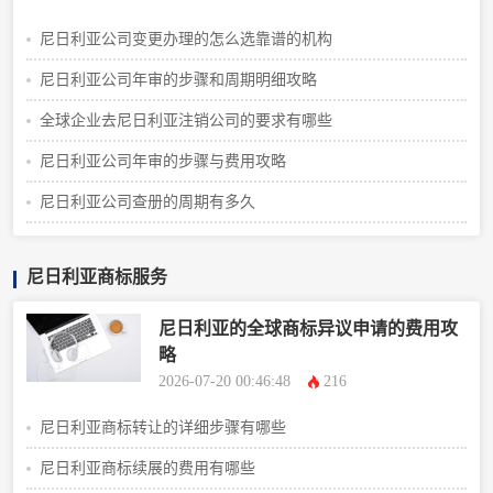
尼日利亚公司变更办理的怎么选靠谱的机构
尼日利亚公司年审的步骤和周期明细攻略
全球企业去尼日利亚注销公司的要求有哪些
尼日利亚公司年审的步骤与费用攻略
尼日利亚公司查册的周期有多久
尼日利亚商标服务
尼日利亚的全球商标异议申请的费用攻
略
2026-07-20 00:46:48
216
尼日利亚商标转让的详细步骤有哪些
尼日利亚商标续展的费用有哪些