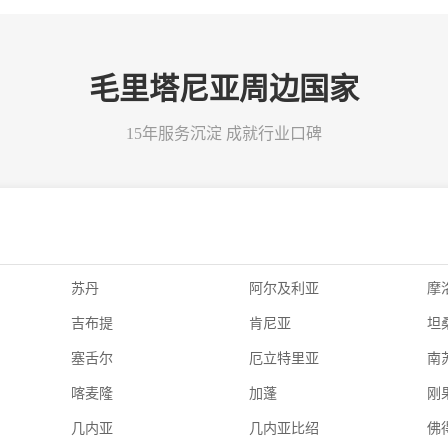
毛里塔尼亚周边国家
15年服务沉淀 成就行业口碑
苏丹
阿尔及利亚
摩
吉布提
肯尼亚
坦
塞舌尔
厄立特里亚
南
喀麦隆
加蓬
刚果
几内亚
几内亚比绍
佛