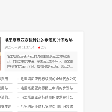
毛里塔尼亚商标转让的步骤和时间攻略
2026-07-20 11:37:04
269
毛里塔尼亚商标转让的流程主要涉及双方协议签
订、向官方提交申请、审查及公告等环节，通常整
体耗时约六至八个月。成功完成转让后，受让方将
获得该商标在毛里塔尼亚境内的全部法定权利。
与费用攻
毛里塔尼亚商标续展的全球代办公司
费用与步
毛里塔尼亚商标撤三申请的步骤与价
格明细
申请的费
毛里塔尼亚商标续展的要求是什么
明细攻略
毛里塔尼亚商标宽展费用明细攻略