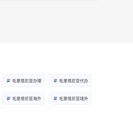
毛里塔尼亚办理
毛里塔尼亚代办
毛里塔尼亚海外
毛里塔尼亚境外