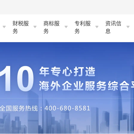
财税服
商标服
专利服
资讯信
务
务
务
息