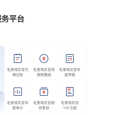
服务平台
毛里塔尼亚代
毛里塔尼亚增
毛里塔尼亚年
理记账
值税缴纳
度申报
毛里塔尼亚年
毛里塔尼亚税
毛里塔尼亚
度审计
务筹划
VAT注册