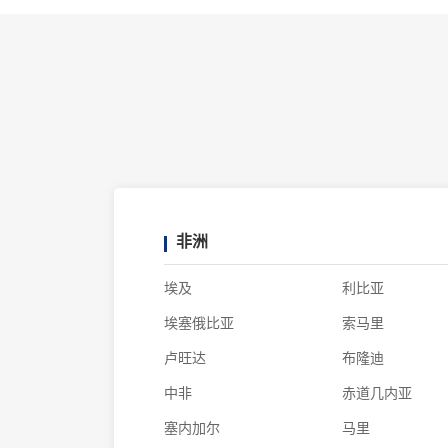
非洲
埃及
利比亚
埃塞俄比亚
索马里
卢旺达
布隆迪
中非
赤道几内亚
塞内加尔
马里