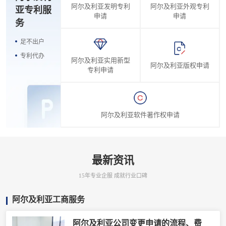
阿尔及利亚发明专利
阿尔及利亚外观专利
亚专利服
申请
申请
务
足不出户
专利代办
阿尔及利亚实用新型
阿尔及利亚版权申请
专利申请
阿尔及利亚软件著作权申请
最新资讯
15年专业企服 成就行业口碑
阿尔及利亚工商服务
阿尔及利亚公司变更申请的流程、费