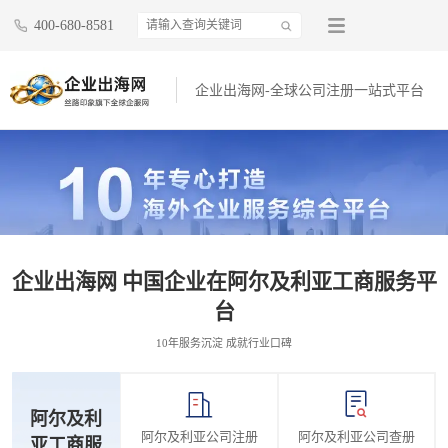
400-680-8581
企业出海网-全球公司注册一站式平台
企业出海网 中国企业在阿尔及利亚工商服务平
台
10年服务沉淀 成就行业口碑
阿尔及利
阿尔及利亚公司注册
阿尔及利亚公司查册
亚工商服