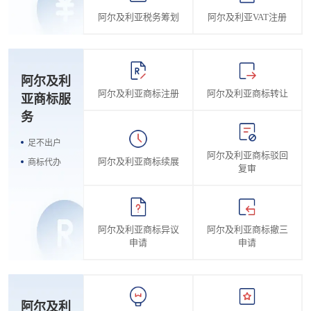
阿尔及利亚税务筹划
阿尔及利亚VAT注册
阿尔及利
阿尔及利亚商标注册
阿尔及利亚商标转让
亚商标服
务
足不出户
阿尔及利亚商标驳回
阿尔及利亚商标续展
商标代办
复审
阿尔及利亚商标异议
阿尔及利亚商标撤三
申请
申请
阿尔及利