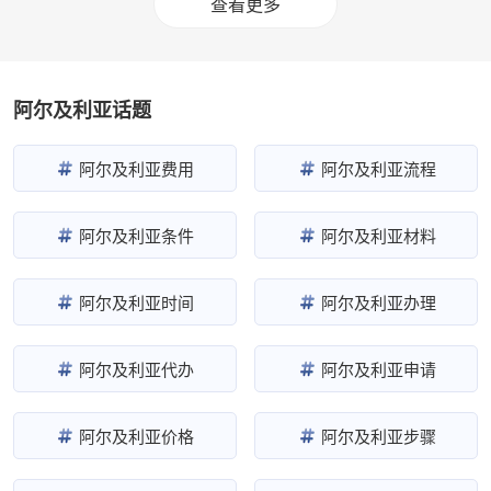
查看更多
阿尔及利亚话题
阿尔及利亚费用
阿尔及利亚流程
阿尔及利亚条件
阿尔及利亚材料
阿尔及利亚时间
阿尔及利亚办理
阿尔及利亚代办
阿尔及利亚申请
阿尔及利亚价格
阿尔及利亚步骤