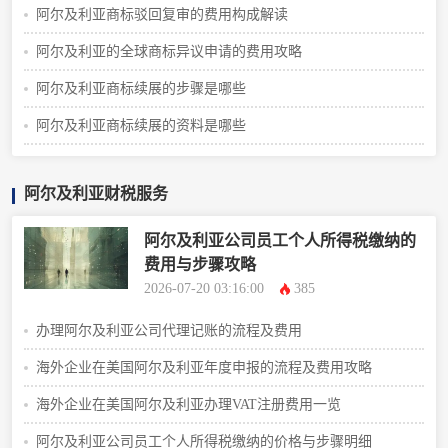
阿尔及利亚商标驳回复审的费用构成解读
阿尔及利亚的全球商标异议申请的费用攻略
阿尔及利亚商标续展的步骤是哪些
阿尔及利亚商标续展的资料是哪些
阿尔及利亚财税服务
阿尔及利亚公司员工个人所得税缴纳的
费用与步骤攻略
2026-07-20 03:16:00
385
办理阿尔及利亚公司代理记账的流程及费用
海外企业在美国阿尔及利亚年度申报的流程及费用攻略
海外企业在美国阿尔及利亚办理VAT注册费用一览
阿尔及利亚公司员工个人所得税缴纳的价格与步骤明细