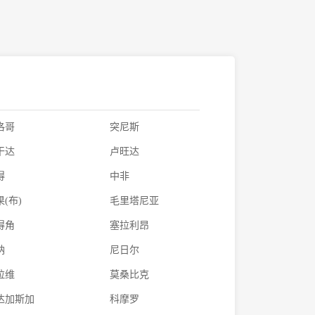
洛哥
突尼斯
干达
卢旺达
得
中非
(布)
毛里塔尼亚
得角
塞拉利昂
纳
尼日尔
拉维
莫桑比克
达加斯加
科摩罗