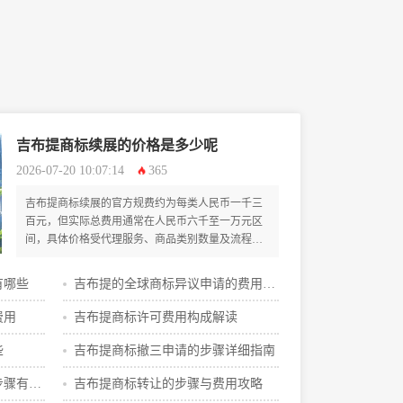
吉布提商标续展的价格是多少呢
2026-07-20 10:07:14
365
吉布提商标续展的官方规费约为每类人民币一千三
百元，但实际总费用通常在人民币六千至一万元区
间，具体价格受代理服务、商品类别数量及流程复
杂度等多重因素影响，企业需提前规划预算并选择
合适的专业代理机构进行办理。
有哪些
吉布提的全球商标异议申请的费用攻
略
费用
吉布提商标许可费用构成解读
些
吉布提商标撤三申请的步骤详细指南
步骤有哪
吉布提商标转让的步骤与费用攻略