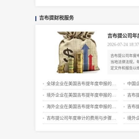
哪些
吉布提财税服务
吉布提公司年
2026-07-24 18:37
吉布提公司年度
当地法律法规，
定文件和报告以
序。其核心步骤
业登记更新以及
全球企业在美国吉布提年度申报的费
中国
节。
用一览
程及
境外企业在美国吉布提年度申报的价
吉布
格是多少
格与
海外企业在美国吉布提年度申报的价
吉布
格是多少
吉布提公司年度审计的费用与步骤攻
境外
略
程及