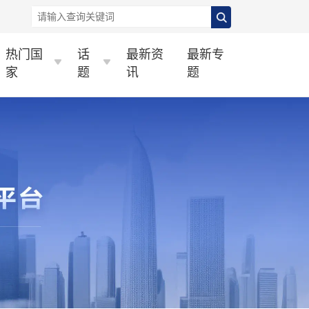
热门国
话
最新资
最新专
家
题
讯
题