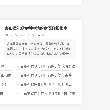
吉布提外观专利申请的步骤详细指南
2026-07-19 23:14:55
143
吉布提外观专利申请的步骤，是指申请人通过向吉
布提国家工业产权局提交申请文件，经过形式审查
与公告，最终获得在该国境内对其产品外观设计独
占性法律保护的全过程。
一览
吉布提发明专利申请的步骤攻略解读
详细指南
吉布提发明专利申请的步骤与条件指
南
步骤有哪
吉布提软件著作权申请一般有哪些费
用
明细
吉布提软件著作权申请费用明细攻略