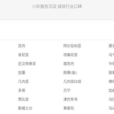
15年服务沉淀 成就行业口碑
苏丹
阿尔及利亚
摩
肯尼亚
坦桑尼亚
乌
厄立特里亚
南苏丹
乍
加蓬
刚果(金)
刚果
几内亚
几内亚比绍
佛
多哥
贝宁
加
赞比亚
津巴布韦
马
斯威士兰
莱索托
马