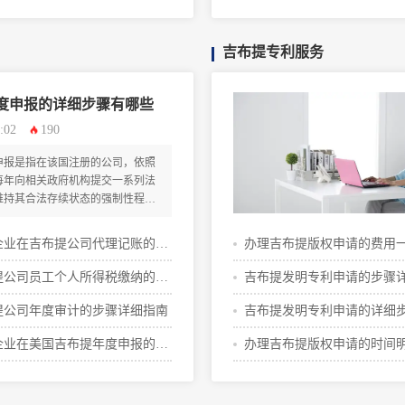
些
吉布提专利服务
度申报的详细步骤有哪些
:02
190
申报是指在该国注册的公司，依照
每年向相关政府机构提交一系列法
维持其合法存续状态的强制性程
包括财务报告准备、税务申报、商
向投资促进局提交年度声明等环
企业在吉布提公司代理记账的流
办理吉布提版权申请的费用
费用
提公司员工个人所得税缴纳的价
吉布提发明专利申请的步骤
步骤明细
提公司年度审计的步骤详细指南
吉布提发明专利申请的详细
些
企业在美国吉布提年度申报的流
办理吉布提版权申请的时间
费用攻略