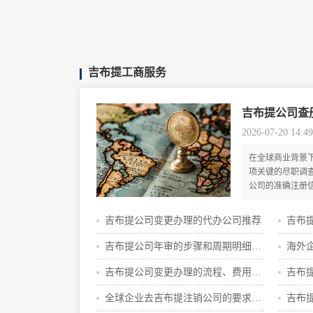
吉布提工商服务
吉布提公司查
2026-07-20 14:49
在全球商业背景
项关键的尽职调
公司的准确注册
专业的全球代办
这类服务机构的
吉布提公司变更办理的代办公司推荐
吉布
体操作流程，为
实用指南。
吉布提公司年审的步骤和周期明细攻
海外
略
钱
吉布提公司变更办理的流程、费用、
吉布
条件指南
全球企业去吉布提注销公司的要求有
吉布