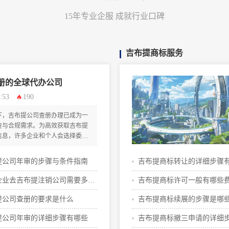
15年专业企服 成就行业口碑
吉布提商标服务
册的全球代办公司
:53
190
下，吉布提公司查册办理已成为一
查与合规需求。为高效获取吉布提
信息，许多企业和个人会选择委托
公司来提供服务。本文将深入解析
角色、核心价值、选择标准以及具
提公司年审的步骤与条件指南
吉布提商标转让的详细步骤
有相关需求的读者提供一份详尽的
企业去吉布提注销公司需要多少
吉布提商标许可一般有哪些
提公司查册的要求是什么
吉布提商标续展的步骤是哪
提公司年审的详细步骤有哪些
吉布提商标撤三申请的详细