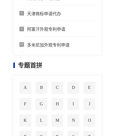
天津商标申请代办
8
阿富汗外观专利申请
9
多米尼加外观专利申请
10
专题首拼
A
B
C
D
E
F
G
H
I
J
K
L
M
N
O