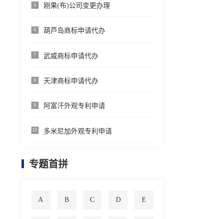
刚果(布)公司变更办理
5
葫芦岛商标申请代办
6
武威商标申请代办
7
天津商标申请代办
8
阿富汗外观专利申请
9
多米尼加外观专利申请
10
专题首拼
A
B
C
D
E