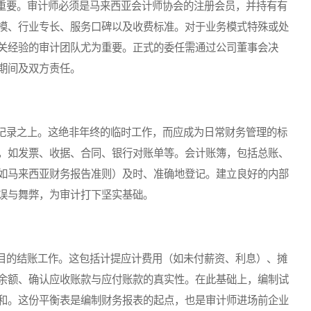
要。审计师必须是马来西亚会计师协会的注册会员，并持有有
模、行业专长、服务口碑以及收费标准。对于业务模式特殊或处
关经验的审计团队尤为重要。正式的委任需通过公司董事会决
期间及双方责任。
录之上。这绝非年终的临时工作，而应成为日常财务管理的标
，如发票、收据、合同、银行对账单等。会计账簿，包括总账、
如马来西亚财务报告准则）及时、准确地登记。建立良好的内部
误与舞弊，为审计打下坚实基础。
的结账工作。这包括计提应计费用（如未付薪资、利息）、摊
余额、确认应收账款与应付账款的真实性。在此基础上，编制试
和。这份平衡表是编制财务报表的起点，也是审计师进场前企业