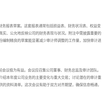
务报表草案。这套报表通常包括损益表、财务状况表、权益变
真实、公允地反映公司的财务表现与状况。附注中需披露重要的
份编制精良的草案能显著减少审计师调整的工作量，加快审计进
会议极为有益。会议应召集公司董事、财务总监及审计团队。
介绍本年度公司业务的主要变化与重大交易；讨论潜在的审计重
供的资料清单。这次会议有助于双方对齐期望，确保信息畅通，