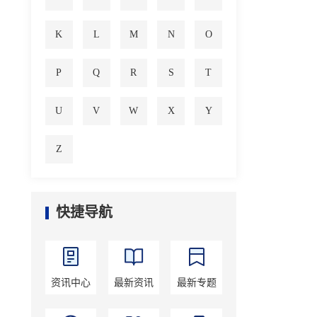
K
L
M
N
O
P
Q
R
S
T
U
V
W
X
Y
Z
快捷导航
资讯中心
最新资讯
最新专题