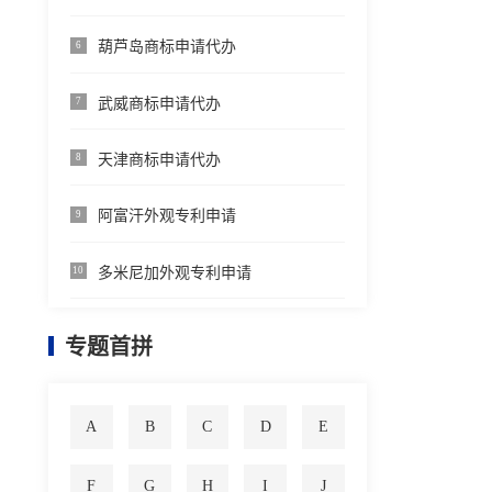
葫芦岛商标申请代办
6
武威商标申请代办
7
天津商标申请代办
8
阿富汗外观专利申请
9
多米尼加外观专利申请
10
专题首拼
A
B
C
D
E
F
G
H
I
J