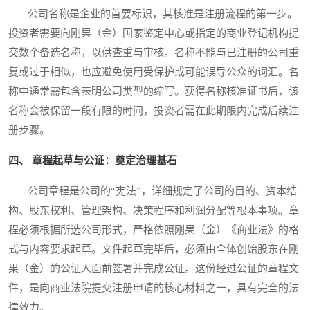
公司名称是企业的首要标识，其核准是注册流程的第一步。
投资者需要向刚果（金）国家鉴定中心或指定的商业登记机构提
交数个备选名称，以供查重与审核。名称不能与已注册的公司重
复或过于相似，也应避免使用受保护或可能误导公众的词汇。名
称中通常需包含表明公司类型的缩写。获得名称核准证书后，该
名称会被保留一段有限的时间，投资者需在此期限内完成后续注
册步骤。
四、 章程起草与公证：奠定治理基石
公司章程是公司的“宪法”，详细规定了公司的目的、资本结
构、股东权利、管理架构、决策程序和利润分配等根本事项。章
程必须根据所选公司形式，严格依照刚果（金）《商业法》的格
式与内容要求起草。文件起草完毕后，必须由全体创始股东在刚
果（金）的公证人面前签署并完成公证。这份经过公证的章程文
件，是向商业法院提交注册申请的核心材料之一，具有完全的法
律效力。