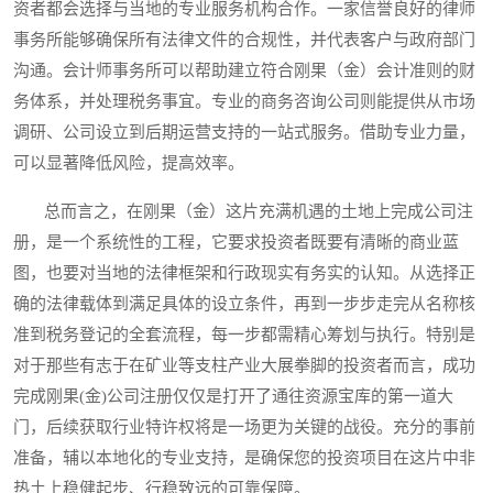
资者都会选择与当地的专业服务机构合作。一家信誉良好的律师
事务所能够确保所有法律文件的合规性，并代表客户与政府部门
沟通。会计师事务所可以帮助建立符合刚果（金）会计准则的财
务体系，并处理税务事宜。专业的商务咨询公司则能提供从市场
调研、公司设立到后期运营支持的一站式服务。借助专业力量，
可以显著降低风险，提高效率。
总而言之，在刚果（金）这片充满机遇的土地上完成公司注
册，是一个系统性的工程，它要求投资者既要有清晰的商业蓝
图，也要对当地的法律框架和行政现实有务实的认知。从选择正
确的法律载体到满足具体的设立条件，再到一步步走完从名称核
准到税务登记的全套流程，每一步都需精心筹划与执行。特别是
对于那些有志于在矿业等支柱产业大展拳脚的投资者而言，成功
完成刚果(金)公司注册仅仅是打开了通往资源宝库的第一道大
门，后续获取行业特许权将是一场更为关键的战役。充分的事前
准备，辅以本地化的专业支持，是确保您的投资项目在这片中非
热土上稳健起步、行稳致远的可靠保障。