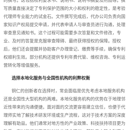
的撰写。这包括权利要求书、说明书、说明书摘要及附图等。撰
写质量直接决定了专利保护范围的大小和权利的稳定性，是考验
代理师专业能力的试金石。文件撰写完成后，代办公司负责向国
家知识产权局提交申请，并代表申请人与审查员进行沟通，处理
审查意见通知书。这个过程可能需要多次答复和文件修改，专
业、及时的答复是克服审查障碍、最终获得授权的保障。授权
后，他们还会提醒并协助客户办理登记、缴费等手续，确保专利
权顺利生效。部分机构还提供专利年费代管、维权咨询、专利运
营转化等增值服务。
选择本地化服务与全国性机构的利弊权衡
铜仁的创新者在选择时，常会面临是优先考虑本地服务机构
还是全国性大型机构的两难。本地化服务机构的优势在于地理邻
近性带来的沟通便捷。面对面的交流更容易建立信任，也便于代
理师实地了解技术研发环境或生产流程，这对于技术方案的深度
理解有助益。他们通常对地方性的产业政策、科技扶持项目更为