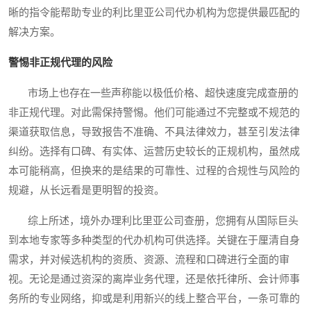
晰的指令能帮助专业的利比里亚公司代办机构为您提供最匹配的
解决方案。
警惕非正规代理的风险
市场上也存在一些声称能以极低价格、超快速度完成查册的
非正规代理。对此需保持警惕。他们可能通过不完整或不规范的
渠道获取信息，导致报告不准确、不具法律效力，甚至引发法律
纠纷。选择有口碑、有实体、运营历史较长的正规机构，虽然成
本可能稍高，但换来的是结果的可靠性、过程的合规性与风险的
规避，从长远看是更明智的投资。
综上所述，境外办理利比里亚公司查册，您拥有从国际巨头
到本地专家等多种类型的代办机构可供选择。关键在于厘清自身
需求，并对候选机构的资质、资源、流程和口碑进行全面的审
视。无论是通过资深的离岸业务代理，还是依托律所、会计师事
务所的专业网络，抑或是利用新兴的线上整合平台，一条可靠的