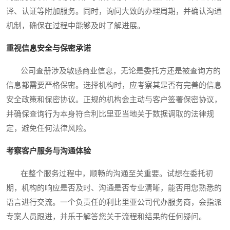
译、认证等附加服务。同时，询问大致的办理周期，并确认沟通
机制，确保在过程中能够及时了解进展。
重视信息安全与保密承诺
公司查册涉及敏感商业信息，无论是委托方还是被查询方的
信息都需要严格保密。选择机构时，应考察其是否有完善的信息
安全政策和保密协议。正规的机构会主动与客户签署保密协议，
并确保查询行为本身符合利比里亚当地关于数据调取的法律规
定，避免任何法律风险。
考察客户服务与沟通体验
在整个服务过程中，顺畅的沟通至关重要。试想在委托初
期，机构的响应是否及时、沟通是否专业清晰，能否用您熟悉的
语言进行交流。一个负责任的利比里亚公司代办服务商，会指派
专案人员跟进，并乐于解答您关于流程和结果的任何疑问。