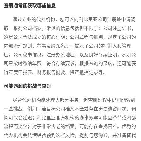
查册通常能获取哪些信息
通过专业的代办机构，您可以向利比里亚公司注册处申请调
取一系列公司档案。常见的信息包括但不限于：公司注册证书，
这是公司合法成立的核心证明；公司章程与细则，规定了公司的
内部治理规则；董事及股东名册，揭示了公司的控制人和管理
层；公司秘书信息；注册办公地址；以及良好存续证明，表明公
司已按时缴纳年费、符合存续要求。根据查询的深度，还可能获
得年度申报表、财务报告摘要、资产抵押记录等。
可能遇到的挑战与应对
尽管代办机构能处理大部分事务，但查册过程中仍可能遇到
一些挑战。例如，若目标公司档案不全或存在历史遗留问题，调
阅可能会延迟；利比里亚官方机构的办事效率可能因季节或内部
流程而变化；对于非常古老的档案，可能存在查找困难。优秀的
代办机构会凭借经验预判这些风险，提前与您沟通，并准备替代