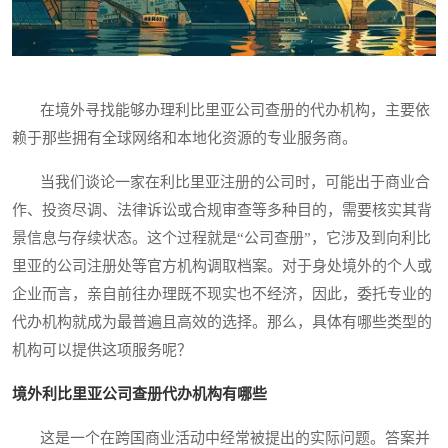
在境外寻找能够办理利比里亚公司查册的代办机构，主要依
赖于那些拥有全球网络和本地化资源的专业服务商。
当我们谈论一家在利比里亚注册的公司时，可能出于商业合
作、投资尽调、法律诉讼或合规审查等多种目的，需要核实其背
景信息与存续状态。这个过程就是“公司查册”，它涉及到向利比
里亚的公司注册处等官方机构调取档案。对于身处境外的个人或
企业而言，亲自前往办理既不现实也不经济，因此，委托专业的
代办机构就成为最普遍且高效的选择。那么，具体有哪些类型的
机构可以提供这项服务呢？
境外利比里亚公司查册代办机构有哪些
这是一个在跨国商业活动中经常被提出的实际问题。答案并