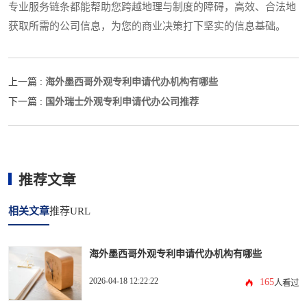
专业服务链条都能帮助您跨越地理与制度的障碍，高效、合法地
获取所需的公司信息，为您的商业决策打下坚实的信息基础。
海外墨西哥外观专利申请代办机构有哪些
上一篇 :
国外瑞士外观专利申请代办公司推荐
下一篇 :
推荐文章
相关文章
推荐URL
海外墨西哥外观专利申请代办机构有哪些
2026-04-18 12:22:22
165
人看过