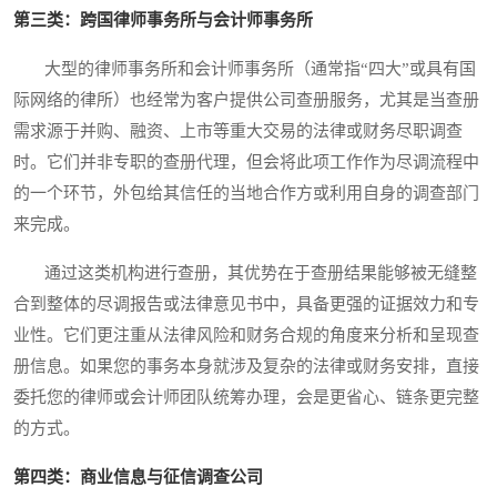
第三类：跨国律师事务所与会计师事务所
大型的律师事务所和会计师事务所（通常指“四大”或具有国
际网络的律所）也经常为客户提供公司查册服务，尤其是当查册
需求源于并购、融资、上市等重大交易的法律或财务尽职调查
时。它们并非专职的查册代理，但会将此项工作作为尽调流程中
的一个环节，外包给其信任的当地合作方或利用自身的调查部门
来完成。
通过这类机构进行查册，其优势在于查册结果能够被无缝整
合到整体的尽调报告或法律意见书中，具备更强的证据效力和专
业性。它们更注重从法律风险和财务合规的角度来分析和呈现查
册信息。如果您的事务本身就涉及复杂的法律或财务安排，直接
委托您的律师或会计师团队统筹办理，会是更省心、链条更完整
的方式。
第四类：商业信息与征信调查公司