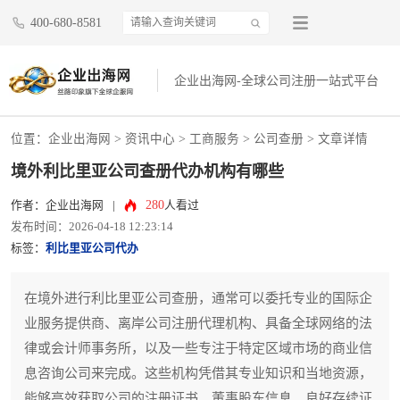
400-680-8581
企业出海网-全球公司注册一站式平台
位置：
企业出海网
>
资讯中心
> 工商服务 >
公司查册
> 文章详情
境外利比里亚公司查册代办机构有哪些
280
作者：企业出海网
|
人看过
发布时间：2026-04-18 12:23:14
标签：
利比里亚公司代办
在境外进行利比里亚公司查册，通常可以委托专业的国际企
业服务提供商、离岸公司注册代理机构、具备全球网络的法
律或会计师事务所，以及一些专注于特定区域市场的商业信
息咨询公司来完成。这些机构凭借其专业知识和当地资源，
能够高效获取公司的注册证书、董事股东信息、良好存续证