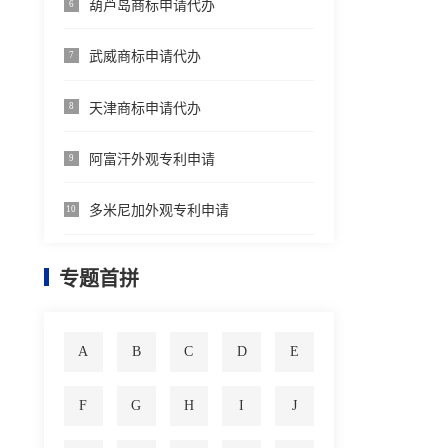
葫芦岛商标申请代办
6
武威商标申请代办
7
天津商标申请代办
8
阿富汗外观专利申请
9
多米尼加外观专利申请
10
专题首拼
A
B
C
D
E
F
G
H
I
J