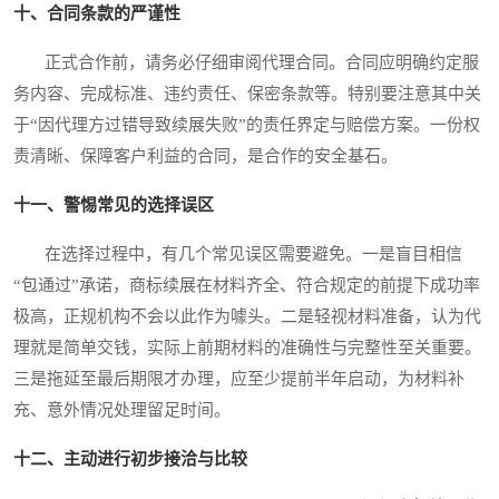
十、合同条款的严谨性
正式合作前，请务必仔细审阅代理合同。合同应明确约定服
务内容、完成标准、违约责任、保密条款等。特别要注意其中关
于“因代理方过错导致续展失败”的责任界定与赔偿方案。一份权
责清晰、保障客户利益的合同，是合作的安全基石。
十一、警惕常见的选择误区
在选择过程中，有几个常见误区需要避免。一是盲目相信
“包通过”承诺，商标续展在材料齐全、符合规定的前提下成功率
极高，正规机构不会以此作为噱头。二是轻视材料准备，认为代
理就是简单交钱，实际上前期材料的准确性与完整性至关重要。
三是拖延至最后期限才办理，应至少提前半年启动，为材料补
充、意外情况处理留足时间。
十二、主动进行初步接洽与比较