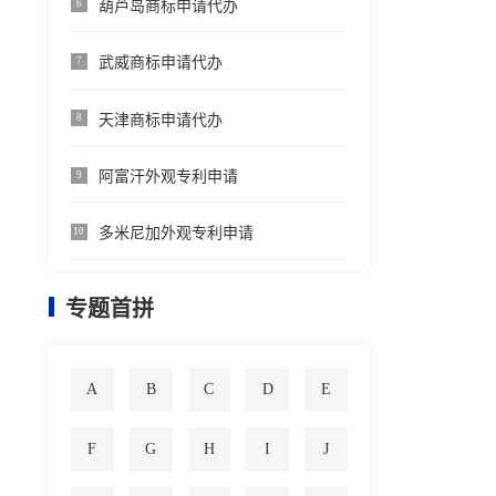
葫芦岛商标申请代办
6
武威商标申请代办
7
天津商标申请代办
8
阿富汗外观专利申请
9
多米尼加外观专利申请
10
专题首拼
A
B
C
D
E
F
G
H
I
J