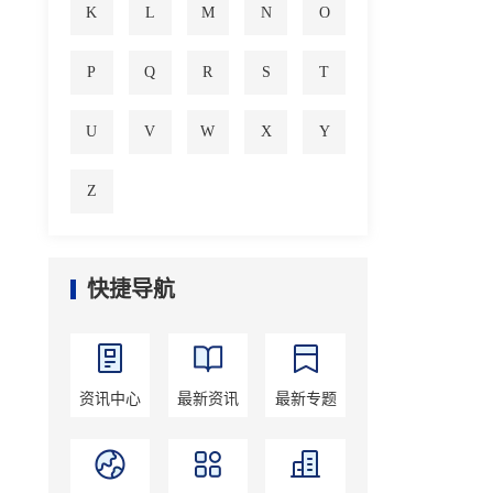
K
L
M
N
O
P
Q
R
S
T
U
V
W
X
Y
Z
快捷导航
资讯中心
最新资讯
最新专题