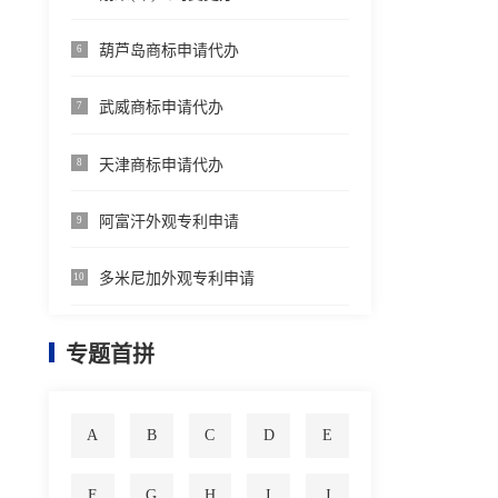
葫芦岛商标申请代办
6
武威商标申请代办
7
天津商标申请代办
8
阿富汗外观专利申请
9
多米尼加外观专利申请
10
专题首拼
A
B
C
D
E
F
G
H
I
J