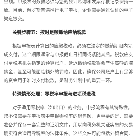
金额。申报表的数据必须与您的会计账簿和发票存根记录保持一
致。目前，俄罗斯普遍推行电子申报，企业需要通过认证的电子
渠道提交。
关键步骤五：按时足额缴纳应纳税款
根据申报表计算出的应缴税款，必须在法定的缴纳期限内完
成支付，这个期限通常与申报截止日相同或紧随其后。税款应支
付至税务机关指定的预算账户。延迟缴纳税款将会产生高额的滞
纳金，甚至可能面临额外的罚款。因此，确保公司账户上有足够
的资金用于准时支付税款，是财务计划中的重要一环。
特殊情形处理：零税率申报与进项税退税
对于适用零税率（如出口）的业务，申报流程有其特殊性。
您不仅需要在申报表中申报零税率的销售额，更重要的是，需要
准备并保存一套完整的证明文件，用以向税务机关证实您的交易
确实符合适用零税率的法律条件。这些文件可能包括外贸合同、