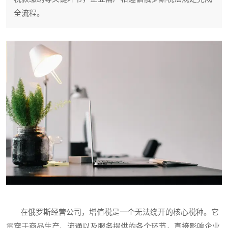
全流程。
在俄罗斯经营公司，增值税是一个无法绕开的核心税种。它
贯穿于商品生产、流通以及服务提供的各个环节，直接影响企业