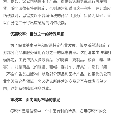
为。例如，您公司销售电子产品、提供咨询服务或进行房屋租
赁，除非法律有特别规定，否则通常都适用这一税率。在计算应
纳税额时，您需要以不含增值税的商品（服务）售价为基础，乘
以百分之二十得出应缴纳的增值税额。
优惠税率：百分之十的特殊照顾
为了保障基本民生和促进特定行业发展，俄罗斯税法规定了
对部分商品和服务适用百分之十的优惠税率。这份清单由法律明
确界定，主要包括大多数食品（如肉类、奶制品、粮食、糖、盐
等）、儿童商品（如服装、鞋帽、婴儿车、床具）、期刊书籍
（不含广告类出版物）以及部分药品和医疗产品。如果您的公司
业务涉及这些领域，务必确认所经营的商品是否在优惠清单之
内，这能有效降低税务成本。
零税率：面向国际市场的激励
零税率是增值税中一个非常有利的待遇。适用零税率的交