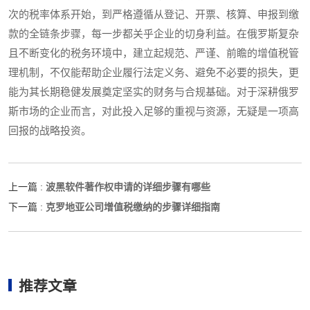
次的税率体系开始，到严格遵循从登记、开票、核算、申报到缴
款的全链条步骤，每一步都关乎企业的切身利益。在俄罗斯复杂
且不断变化的税务环境中，建立起规范、严谨、前瞻的增值税管
理机制，不仅能帮助企业履行法定义务、避免不必要的损失，更
能为其长期稳健发展奠定坚实的财务与合规基础。对于深耕俄罗
斯市场的企业而言，对此投入足够的重视与资源，无疑是一项高
回报的战略投资。
波黑软件著作权申请的详细步骤有哪些
上一篇 :
克罗地亚公司增值税缴纳的步骤详细指南
下一篇 :
推荐文章