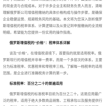
的现金流与合规成本。对于许多企业主和财务负责人而言，清晰
理解俄罗斯公司增值税缴纳的具体价格构成与操作步骤，是确保
企业稳健运营、规避税务风险的基础。本文将为您深入剖析俄罗
斯增值税的税率体系、计算逻辑以及从登记到申报缴纳的全流程
明细，希望能为您提供一份实用的操作指南。
俄罗斯增值税的“价格”：税率体系详解
谈及“价格”，在增值税语境下，首要指的就是适用税率。俄
罗斯现行的增值税并非单一费率，而是一个多层次的体系，主要
分为标准税率、优惠税率和零税率三档。了解每一档税率的适用
范围，是企业进行准确税务计算的第一步。
标准税率：百分之二十的普遍适用
俄罗斯增值税的标准税率目前为百分之二十。这是应用最广
泛的税率，适用于绝大多数商品销售、工程承包以及服务提供行