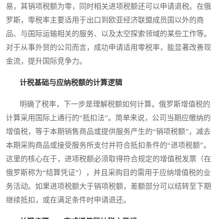
易，其销项税额为零，同时相关进项税额还可以申请退税。在俄
罗斯，零税率主要适用于出口到欧亚经济联盟成员国以外的商
品、与国际运输相关的服务、以及太空探索领域的某些工作等。
对于从事外贸的公司而言，成功申请适用零税率，能显著改善现
金流，提升国际竞争力。
计税基础与应纳税额的计算逻辑
明确了税率，下一步是理解税额如何计算。俄罗斯增值税的
计算采用国际上通行的“抵扣法”。简单来说，公司当期应缴纳的
增值税，等于本期销售商品或提供服务产生的“销项税额”，减去
本期采购商品或接受服务所支付并符合抵扣条件的“进项税额”。
这里的核心在于，进项税额必须取得符合规定的增值税发票（在
俄罗斯称为“结算凭证”），并且采购目的需用于应纳增值税的业
务活动。如果进项税额大于销项税额，差额部分可以结转至下期
继续抵扣，或在满足条件时申请退还。