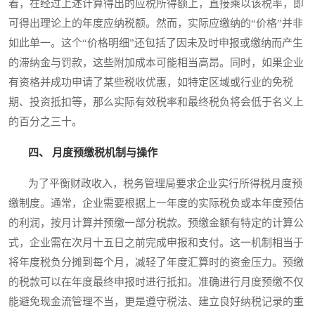
着，在经过上述计算得出的应税所得额上，直接乘以该税率，即
可得出理论上的年度应纳税额。然而，实际应缴纳的“价格”并非
如此单一。这个“价格明细”还包括了因未及时申报或缴纳而产生
的滞纳金与罚款，这些附加成本可能相当高昂。同时，如果企业
有资格并成功申请了某些税收优惠，如特定区域或行业的免税
期、投资抵扣等，那么实际有效税率和最终税负将会低于名义上
的百分之三十。
四、 月度预缴税机制与操作
为了平衡财政收入，税务管理局要求企业实行所得税月度预
缴制度。通常，企业需要根据上一年度的实际税负或本年度预估
的利润，按月计算并预缴一部分税款。预缴金额有特定的计算公
式，企业需在次月十五日之前完成申报和支付。这一机制相当于
将年度税负分摊到每个月，减轻了年度汇算时的资金压力。预缴
的税款可以在年度最终申报时进行抵扣。准确进行月度预缴不仅
能避免现金流管理不当，更是遵守税法、建立良好纳税记录的重