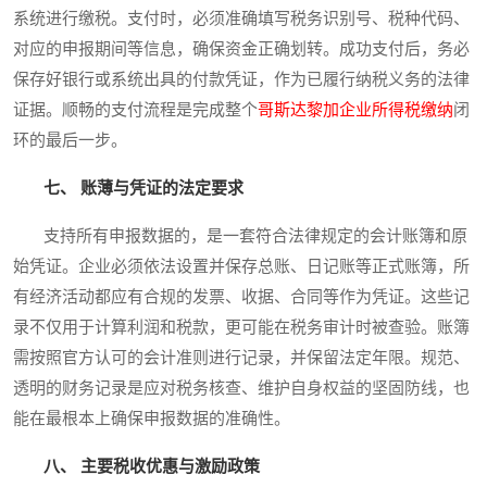
系统进行缴税。支付时，必须准确填写税务识别号、税种代码、
对应的申报期间等信息，确保资金正确划转。成功支付后，务必
保存好银行或系统出具的付款凭证，作为已履行纳税义务的法律
证据。顺畅的支付流程是完成整个
哥斯达黎加企业所得税缴纳
闭
环的最后一步。
七、 账薄与凭证的法定要求
支持所有申报数据的，是一套符合法律规定的会计账簿和原
始凭证。企业必须依法设置并保存总账、日记账等正式账簿，所
有经济活动都应有合规的发票、收据、合同等作为凭证。这些记
录不仅用于计算利润和税款，更可能在税务审计时被查验。账簿
需按照官方认可的会计准则进行记录，并保留法定年限。规范、
透明的财务记录是应对税务核查、维护自身权益的坚固防线，也
能在最根本上确保申报数据的准确性。
八、 主要税收优惠与激励政策