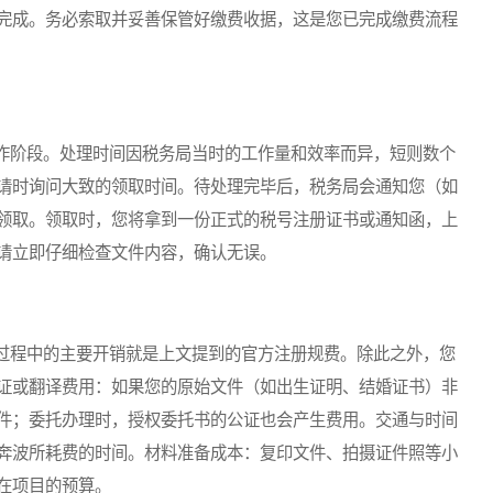
完成。务必索取并妥善保管好缴费收据，这是您已完成缴费流程
阶段。处理时间因税务局当时的工作量和效率而异，短则数个
请时询问大致的领取时间。待处理完毕后，税务局会通知您（如
领取。领取时，您将拿到一份正式的税号注册证书或通知函，上
请立即仔细检查文件内容，确认无误。
程中的主要开销就是上文提到的官方注册规费。除此之外，您
证或翻译费用：如果您的原始文件（如出生证明、结婚证书）非
件；委托办理时，授权委托书的公证也会产生费用。交通与时间
奔波所耗费的时间。材料准备成本：复印文件、拍摄证件照等小
在项目的预算。