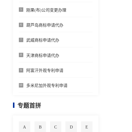
刚果(布)公司变更办理
5
葫芦岛商标申请代办
6
武威商标申请代办
7
天津商标申请代办
8
阿富汗外观专利申请
9
多米尼加外观专利申请
10
专题首拼
A
B
C
D
E