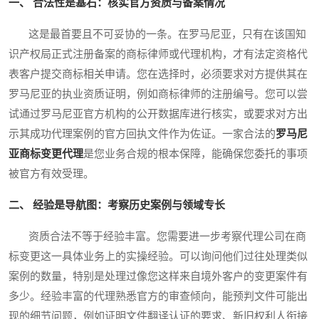
一、 合法性是基石：核实官方资质与备案情况
这是最首要且不可妥协的一条。在罗马尼亚，只有在该国知
识产权局正式注册备案的商标律师或代理机构，才有法定资格代
表客户提交商标相关申请。您在选择时，必须要求对方提供其在
罗马尼亚的执业资质证明，例如商标律师的注册编号。您可以尝
试通过罗马尼亚官方机构的公开数据库进行核实，或要求对方出
示其成功代理案例的官方回执文件作为佐证。一家合法的
罗马尼
亚商标变更代理
是您业务合规的根本保障，能确保您委托的事项
被官方有效受理。
二、 经验是导航图：考察历史案例与领域专长
资质合法不等于经验丰富。您需要进一步考察代理公司在商
标变更这一具体业务上的实操经验。可以询问他们过往处理类似
案例的数量，特别是处理过像您这样来自境外客户的变更案件有
多少。经验丰富的代理熟悉官方的审查倾向，能预判文件可能出
现的细节问题，例如证明文件翻译认证的要求、新旧权利人衔接