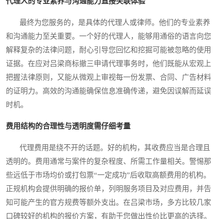
代理人的专业素养与沟通能力直接关联体验
最终为您服务的，是具体的代理人或律师。他们的专业素养
和沟通能力至关重要。一个好的代理人，能够用通俗的语言向您
解释复杂的法律问题，耐心引导您回忆和挖掘可能被忽略的使用
证据。在应对吕梁商标撤三申请代理事务时，他们既能从宏观上
把握法律原则，又能从微观上审视每一份发票、合同、广告材料
的证明力。高效的沟通能确保信息准确传递，避免因误解而延误
时机。
费用结构的合理性与透明度需仔细考量
代理费用是绕不开的话题。好的机构，其收费应当是合理且
透明的。费用通常与案件的复杂程度、所需工作量相关。警惕那
些远低于市场均价或打包票“一定成功”后收取高额费用的机构。
正规机构会提供明确的报价单，列明服务项目及对应费用，并告
知可能产生的官方规费等额外支出。在吕梁市场，多方比较几家
口碑较好的机构的报价方案，有助于您做出性价比更高的选择。