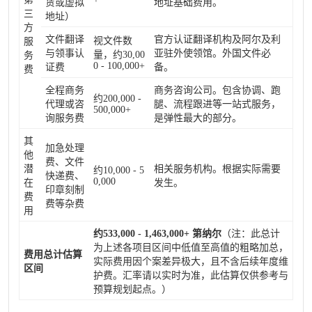
赁或虚拟
地址基础费用。
三
地址）
方
文件翻译
官方认证翻译机构及阿尔及利
视文件数
服
与领事认
亚驻外使领馆。外国文件必
量，约30,00
务
0 - 100,000+
证费
备。
费
全程商务
商务咨询公司。包含协调、跑
约200,000 -
代理或咨
腿、流程跟进等一站式服务，
500,000+
询服务费
是弹性最大的部分。
其
加急处理
他
费、文件
潜
相关服务机构。根据实际需要
约10,000 - 5
快递费、
0,000
在
发生。
印章刻制
费
费等杂费
用
约533,000 - 1,463,000+ 第纳尔
（注：此总计
为上述各项目区间中低值至高值的粗略加总，
费用总计估算
实际费用因个案差异极大，且不含后续年度维
区间
护费。汇率请以实时为准，此估算仅供参考与
预算规划起点。）