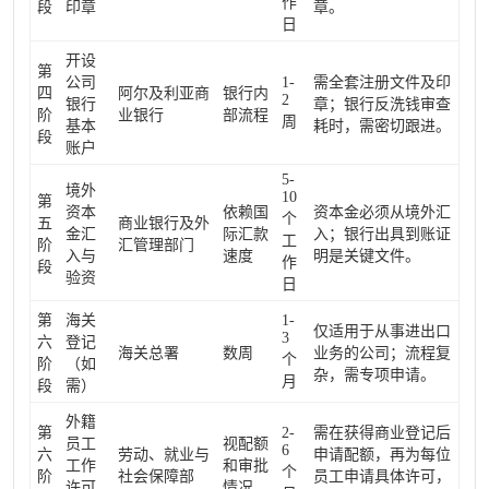
作
段
印章
章。
日
开设
第
公司
1-
需全套注册文件及印
四
阿尔及利亚商
银行内
2
银行
章；银行反洗钱审查
阶
业银行
部流程
周
基本
耗时，需密切跟进。
段
账户
5-
境外
10
第
资本
依赖国
资本金必须从境外汇
个
五
商业银行及外
金汇
际汇款
入；银行出具到账证
工
阶
汇管理部门
入与
速度
明是关键文件。
作
段
验资
日
第
海关
1-
仅适用于从事进出口
3
六
登记
海关总署
数周
业务的公司；流程复
个
阶
（如
杂，需专项申请。
月
段
需）
外籍
第
2-
需在获得商业登记后
员工
视配额
6
六
劳动、就业与
申请配额，再为每位
工作
和审批
个
阶
社会保障部
员工申请具体许可，
许可
情况