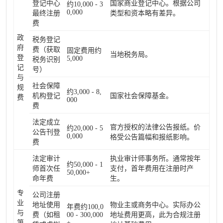
登记中心
国家商业登记中心。根据公司
约10,000 - 3
0,000
最终注册
类型和资本略有差异。
费
政
税务登记
府
费（获取
固定费用约
当地税务局。
登
5,000
税务识别
记
号）
与
社会保障
规
约3,000 - 8,
机构登记
国家社会保障基金。
费
000
费
法定成立
官方授权的法律公告报纸。价
约20,000 - 5
公告刊登
0,000
格受公告篇幅和报纸影响。
费
法定审计
执业审计师事务所。通常按年
约50,000 - 1
师首次任
支付，首年费用在注册时产
50,000+
命年费
生。
专
公司注册
业
地址使用
物业主或商务中心。实际办公
年费约100,0
与
费（如租
00 - 300,000
地址费用更高，此为合规注册
第
+