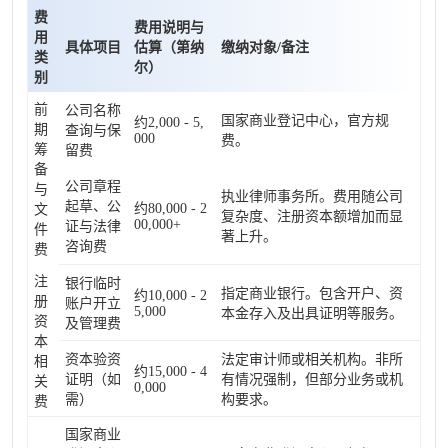
费
费用说明与
用
具体项目
估算（第纳
缴纳对象/备注
类
尔）
别
前
公司名称
国家商业登记中心，官方规
约2,000 - 5,
期
查询与保
000
费。
筹
留费
备
公司章程
与
执业律师事务所。费用随公司
起草、公
约80,000 - 2
文
复杂度、注册资本额增加而显
00,000+
证与法律
件
著上升。
咨询费
费
注
银行临时
指定商业银行。包含开户、资
约10,000 - 2
册
账户开立
5,000
本金存入及出具证明等服务。
资
及管理费
本
资本验资
法定审计师或相关机构。非所
相
约15,000 - 4
证明（如
有情况强制，但部分业务或机
关
0,000
需）
构要求。
费
国家商业