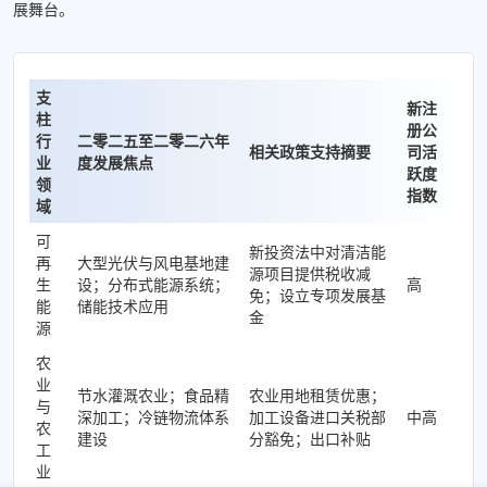
展舞台。
支
新注
柱
册公
行
二零二五至二零二六年
相关政策支持摘要
司活
业
度发展焦点
跃度
领
指数
域
可
新投资法中对清洁能
再
大型光伏与风电基地建
源项目提供税收减
生
设；分布式能源系统；
高
免；设立专项发展基
能
储能技术应用
金
源
农
业
节水灌溉农业；食品精
农业用地租赁优惠；
与
深加工；冷链物流体系
加工设备进口关税部
中高
农
建设
分豁免；出口补贴
工
业