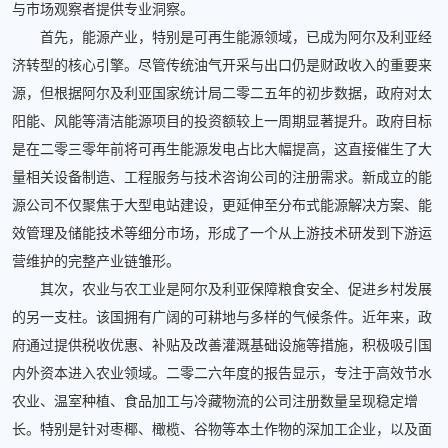
与市场观察者提供专业洞察。
首先，能源产业，特别是可再生能源领域，已成为阿尔及利亚经
济转型的核心引擎。尽管传统油气开采与出口仍是财政收入的重要来
源，但根据阿尔及利亚国家统计局二零二五年的初步数据，政府对太
阳能、风能等清洁能源项目的投资额较上一周期显著提升。政府目标
是在二零三零年前将可再生能源发电占比大幅提高，这直接催生了大
量相关设备制造、工程服务与技术咨询公司的注册需求。新成立的能
源公司不仅聚焦于大型电站建设，更延伸至分布式能源解决方案、能
效管理及储能技术等细分市场，形成了一个从上游技术研发到下游运
营维护的完整产业链雏形。
其次，农业与农工业是阿尔及利亚保障粮食安全、促进乡村发展
的另一支柱。该国拥有广阔的可耕地与多样的气候条件。近年来，政
府通过提供税收优惠、补贴及改善灌溉基础设施等措施，积极吸引国
内外资本进入农业领域。二零二六年度的报告显示，专注于高效节水
农业、温室种植、食品加工与冷藏物流的公司注册数量呈现稳定增
长。特别是针对枣椰、橄榄、谷物等本土作物的深加工企业，以及面