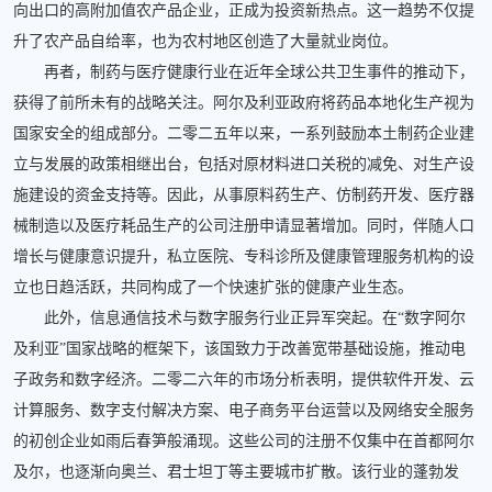
向出口的高附加值农产品企业，正成为投资新热点。这一趋势不仅提
升了农产品自给率，也为农村地区创造了大量就业岗位。
再者，制药与医疗健康行业在近年全球公共卫生事件的推动下，
获得了前所未有的战略关注。阿尔及利亚政府将药品本地化生产视为
国家安全的组成部分。二零二五年以来，一系列鼓励本土制药企业建
立与发展的政策相继出台，包括对原材料进口关税的减免、对生产设
施建设的资金支持等。因此，从事原料药生产、仿制药开发、医疗器
械制造以及医疗耗品生产的公司注册申请显著增加。同时，伴随人口
增长与健康意识提升，私立医院、专科诊所及健康管理服务机构的设
立也日趋活跃，共同构成了一个快速扩张的健康产业生态。
此外，信息通信技术与数字服务行业正异军突起。在“数字阿尔
及利亚”国家战略的框架下，该国致力于改善宽带基础设施，推动电
子政务和数字经济。二零二六年的市场分析表明，提供软件开发、云
计算服务、数字支付解决方案、电子商务平台运营以及网络安全服务
的初创企业如雨后春笋般涌现。这些公司的注册不仅集中在首都阿尔
及尔，也逐渐向奥兰、君士坦丁等主要城市扩散。该行业的蓬勃发