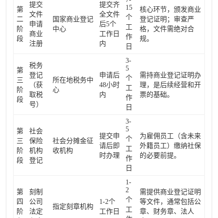
提交
提交齐
15
第
核心环节，颁发商业
文件
全文件
个
二
国家商业登记
登记证明；审查严
申请
后5个
工
阶
中心
格，文件需绝对合
商业
工作日
作
段
规。
注册
内
日
3-
税务
5
第
登记
申请后
需持商业登记证明办
个
三
所在地税务中
（获
48小时
理，是后续经营和开
工
阶
心
取税
内
票的基础。
作
段
号）
日
3-
5
第
社会
提交申
为雇佣员工（含未来
个
三
保险
社会分摊金征
请后即
外籍员工）缴纳社保
工
阶
机构
收机构
时办理
的必要前提。
作
段
登记
日
1-
2
第
刻制
需提供商业登记证明
个
四
公司
1-2个
等文件，通常包括公
指定刻章机构
工
阶
法定
工作日
章、财务章、法人