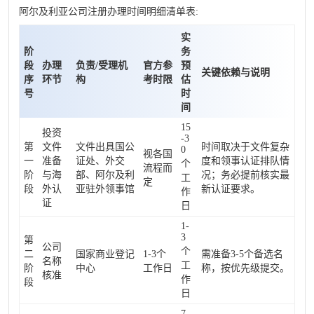
阿尔及利亚公司注册办理时间明细清单表:
实
阶
务
段
办理
负责/受理机
官方参
预
关键依赖与说明
序
环节
构
考时限
估
号
时
间
15
投资
-3
第
文件
文件出具国公
时间取决于文件复杂
0
视各国
一
准备
证处、外交
度和领事认证排队情
个
流程而
阶
与海
部、阿尔及利
况；务必提前核实最
工
定
段
外认
亚驻外领事馆
新认证要求。
作
证
日
1-
3
第
公司
个
二
国家商业登记
1-3个
需准备3-5个备选名
名称
工
阶
中心
工作日
称，按优先级提交。
核准
作
段
日
7-