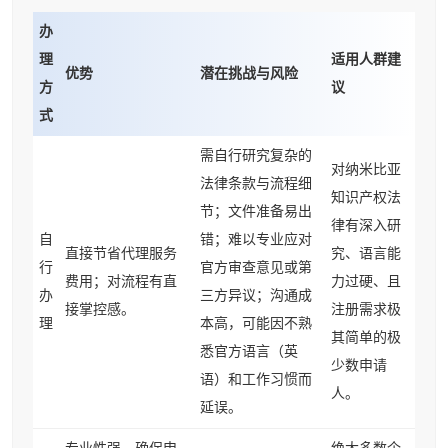
办
理
适用人群建
优势
潜在挑战与风险
方
议
式
需自行研究复杂的
对纳米比亚
法律条款与流程细
知识产权法
节；文件准备易出
律有深入研
自
错；难以专业应对
直接节省代理服务
究、语言能
行
官方审查意见或第
费用；对流程有直
力过硬、且
办
三方异议；沟通成
接掌控感。
注册需求极
理
本高，可能因不熟
其简单的极
悉官方语言（英
少数申请
语）和工作习惯而
人。
延误。