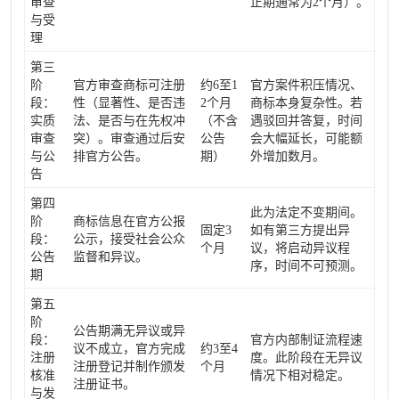
审查
正期通常为2个月）。
与受
理
第三
阶
官方审查商标可注册
约6至1
官方案件积压情况、
段：
性（显著性、是否违
2个月
商标本身复杂性。若
实质
法、是否与在先权冲
（不含
遇驳回并答复，时间
审查
突）。审查通过后安
公告
会大幅延长，可能额
与公
排官方公告。
期）
外增加数月。
告
第四
此为法定不变期间。
阶
商标信息在官方公报
固定3
如有第三方提出异
段：
公示，接受社会公众
个月
议，将启动异议程
公告
监督和异议。
序，时间不可预测。
期
第五
阶
公告期满无异议或异
段：
官方内部制证流程速
议不成立，官方完成
约3至4
注册
度。此阶段在无异议
注册登记并制作颁发
个月
核准
情况下相对稳定。
注册证书。
与发