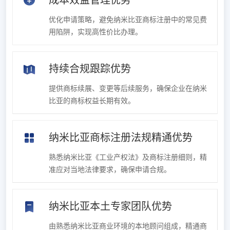
优化申请策略，避免纳米比亚商标注册中的常见费
用陷阱，实现高性价比办理。
持续合规跟踪优势
提供商标续展、变更等后续服务，确保企业在纳米
比亚的商标权益长期有效。
纳米比亚商标注册法规精通优势
熟悉纳米比亚《工业产权法》及商标注册细则，精
准应对当地法律要求，确保申请合规。
纳米比亚本土专家团队优势
由熟悉纳米比亚商业环境的本地顾问组成，精通商