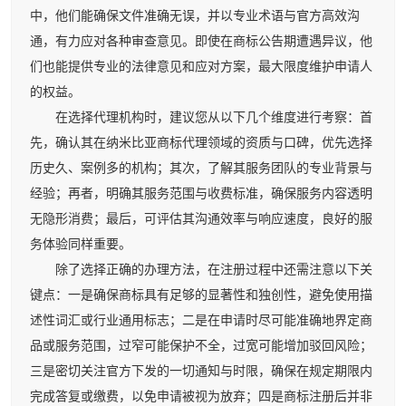
中，他们能确保文件准确无误，并以专业术语与官方高效沟
通，有力应对各种审查意见。即使在商标公告期遭遇异议，他
们也能提供专业的法律意见和应对方案，最大限度维护申请人
的权益。
在选择代理机构时，建议您从以下几个维度进行考察：首
先，确认其在纳米比亚商标代理领域的资质与口碑，优先选择
历史久、案例多的机构；其次，了解其服务团队的专业背景与
经验；再者，明确其服务范围与收费标准，确保服务内容透明
无隐形消费；最后，可评估其沟通效率与响应速度，良好的服
务体验同样重要。
除了选择正确的办理方法，在注册过程中还需注意以下关
键点：一是确保商标具有足够的显著性和独创性，避免使用描
述性词汇或行业通用标志；二是在申请时尽可能准确地界定商
品或服务范围，过窄可能保护不全，过宽可能增加驳回风险；
三是密切关注官方下发的一切通知与时限，确保在规定期限内
完成答复或缴费，以免申请被视为放弃；四是商标注册后并非