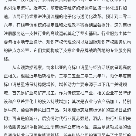
系列法定流程。近年来，随着数字经济的渗透与区域一体化进程加
速，该局正持续推进注册流程的电子化与透明化改革。预计到二零二
六年，在线申请系统的稳定性和处理效率将得到显著提升，这为商标
注册服务这一支柱行业的高效运转奠定了坚实基础。行业服务主体主
要包括本地专业律所、知识产权代理公司以及国际知识产权服务机构
的驻点办公室，它们共同构成了支撑企业品牌战略落地的专业服务网
络。
从宏观数据观察，纳米比亚的商标申请量与经济活跃度呈现高度
正相关。根据近年趋势推断，二零二五至二零二六年间，预计年度商
标申请总量将保持稳健增长。增长动力主要来源于以下几个关键领
域：首先是矿业与矿产加工，作为传统支柱产业，相关企业在品牌建
设和产品差异化上的投入持续增加；其次是农业与农产品加工，特别
是牛肉、葡萄等特色出口产品，对地理标志及商标保护的需求日益迫
切；再者是旅游业，后疫情时代行业复苏强劲，酒店、旅行社及相关
体验服务品牌争相通过注册商标确立市场地位；最后是蓬勃发展的信
息通信技术与可再生能源领域，新兴科技公司的涌现带来了大量新的