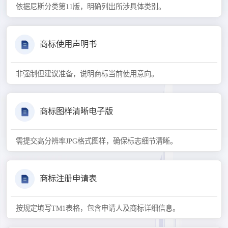
依据尼斯分类第11版，明确列出所涉具体类别。
商标使用声明书
非强制但建议准备，说明商标当前使用意向。
商标图样清晰电子版
需提交高分辨率JPG格式图样，确保标志细节清晰。
商标注册申请表
按规定填写TM1表格，包含申请人及商标详细信息。