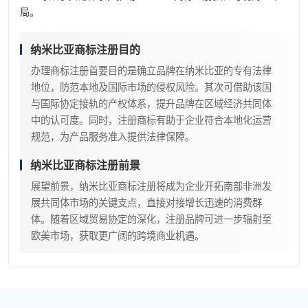
局。
纳米比亚商标注册目的
办理商标注册首要目的是确立品牌在纳米比亚的专有法律
地位，防范本地及国际市场的侵权风险。其次可借助该国
与国际协定接轨的产权体系，提升品牌在区域经济共同体
中的认可度。同时，注册商标有助于企业符合本地化运营
规范，为产品服务准入提供法律保障。
纳米比亚商标注册前景
展望前景，纳米比亚商标注册将成为企业开拓南部非洲发
展共同体市场的关键支点，直接对接增长迅速的消费群
体。随着区域贸易协定的深化，注册品牌可进一步辐射至
欧美市场，获取更广阔的跨境商业机遇。