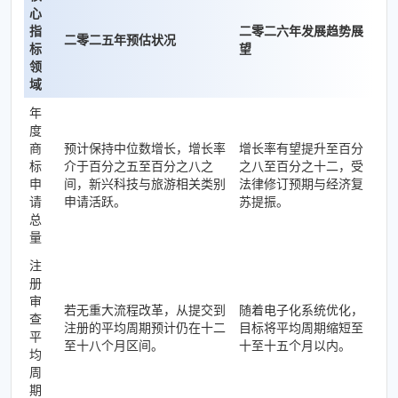
心
指
二零二六年发展趋势展
二零二五年预估状况
标
望
领
域
年
度
商
预计保持中位数增长，增长率
增长率有望提升至百分
标
介于百分之五至百分之八之
之八至百分之十二，受
申
间，新兴科技与旅游相关类别
法律修订预期与经济复
请
申请活跃。
苏提振。
总
量
注
册
审
若无重大流程改革，从提交到
随着电子化系统优化，
查
注册的平均周期预计仍在十二
目标将平均周期缩短至
平
至十八个月区间。
十至十五个月以内。
均
周
期