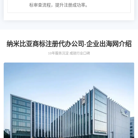
标审查流程，提升注册成功率。
纳米比亚商标注册代办公司-企业出海网介绍
10年服务沉淀 成就行业口碑