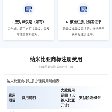
5. 应对异议期（如有）
6. 核准注册并颁发证书
公告期内第三方可提异议，需及
无异议或异议解决后，缴纳费用
时准备材料应对。
获商标注册证书。
纳米比亚商标注册费用
10年服务沉淀 成就行业口碑
纳米比亚商标注册办理费用明细表:
大致费用
费用
范围（以
费用说明
支付阶段/备注
项目
纳米比亚
元计）