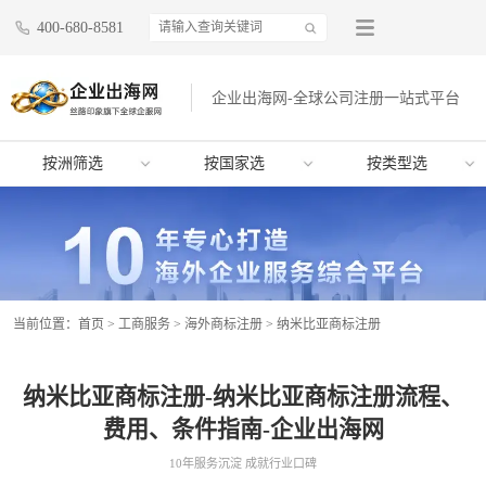
400-680-8581
企业出海网-全球公司注册一站式平台
按洲筛选
按国家选
按类型选
当前位置：
首页
>
工商服务
>
海外商标注册
>
纳米比亚商标注册
纳米比亚商标注册-纳米比亚商标注册流程、
费用、条件指南-企业出海网
10年服务沉淀 成就行业口碑