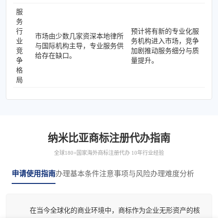
服
务
行
预计将有新的专业化服
市场由少数几家资深本地律所
业
务机构进入市场，竞争
与国际机构主导，专业服务供
竞
加剧推动服务细分与质
给存在缺口。
争
量提升。
格
局
纳米比亚商标注册代办指南
全球180+国家海外商标注册代办 10年行业经验
申请使用指南
办理基本条件
注意事项与风险
办理难度分析
在当今全球化的商业环境中，商标作为企业无形资产的核