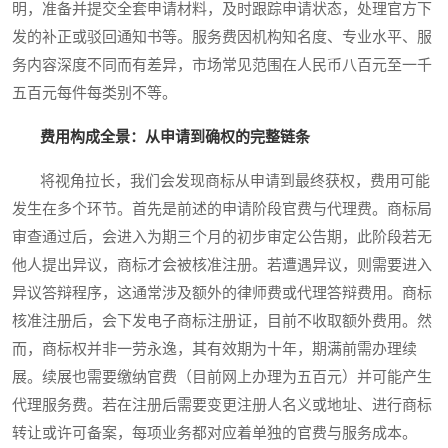
明，准备并提交全套申请材料，及时跟踪申请状态，处理官方下
发的补正或驳回通知书等。服务费因机构知名度、专业水平、服
务内容深度不同而有差异，市场常见范围在人民币八百元至一千
五百元每件每类别不等。
费用构成全景：从申请到确权的完整链条
将视角拉长，我们会发现商标从申请到最终获权，费用可能
发生在多个环节。首先是前述的申请阶段官费与代理费。商标局
审查通过后，会进入为期三个月的初步审定公告期，此阶段若无
他人提出异议，商标才会被核准注册。若遭遇异议，则需要进入
异议答辩程序，这通常涉及额外的律师费或代理答辩费用。商标
核准注册后，会下发电子商标注册证，目前不收取额外费用。然
而，商标权并非一劳永逸，其有效期为十年，期满前需办理续
展。续展也需要缴纳官费（目前网上办理为五百元）并可能产生
代理服务费。若在注册后需要变更注册人名义或地址、进行商标
转让或许可备案，每项业务都对应着单独的官费与服务成本。