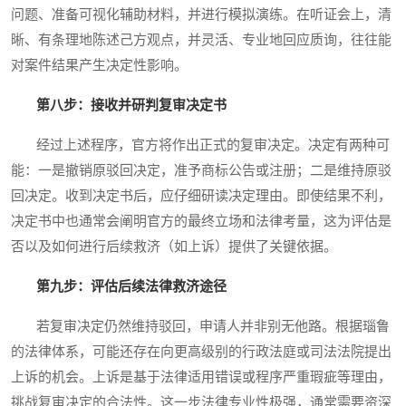
问题、准备可视化辅助材料，并进行模拟演练。在听证会上，清
晰、有条理地陈述己方观点，并灵活、专业地回应质询，往往能
对案件结果产生决定性影响。
第八步：接收并研判复审决定书
经过上述程序，官方将作出正式的复审决定。决定有两种可
能：一是撤销原驳回决定，准予商标公告或注册；二是维持原驳
回决定。收到决定书后，应仔细研读决定理由。即使结果不利，
决定书中也通常会阐明官方的最终立场和法律考量，这为评估是
否以及如何进行后续救济（如上诉）提供了关键依据。
第九步：评估后续法律救济途径
若复审决定仍然维持驳回，申请人并非别无他路。根据瑙鲁
的法律体系，可能还存在向更高级别的行政法庭或司法法院提出
上诉的机会。上诉是基于法律适用错误或程序严重瑕疵等理由，
挑战复审决定的合法性。这一步法律专业性极强，通常需要资深