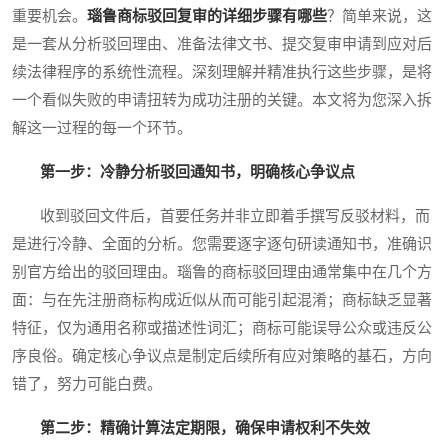
重要机会。
瑙鲁商标驳回复审的详细步骤有哪些
？简单来说，这
是一套从分析驳回理由、准备法律文书、提交复审申请到应对后
续法律程序的系统性流程。深刻理解并精准执行这些步骤，是将
一个看似失败的申请扭转为成功注册的关键。本文将为您深入拆
解这一过程的每一个环节。
第一步：冷静分析驳回通知书，明确核心争议点
收到驳回文件后，首要任务并非立即着手撰写反驳材料，而
是进行冷静、全面的分析。您需要逐字逐句研读通知书，准确识
别官方给出的驳回理由。瑙鲁的商标驳回理由通常集中在几个方
面：与在先注册商标构成近似从而可能引起混淆；商标缺乏显著
特征，仅为通用名称或描述性词汇；商标可能误导公众或违反公
序良俗。确定核心争议点是制定后续所有应对策略的基石，方向
错了，努力可能白费。
第二步：精确计算法定期限，确保申请权利不失效