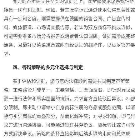
有力的答辩建立在坚实的证据之上。此步骤要求您系统性地
搜集一切有利证据。例如，若主张商标已通过使用获得显著性或
具有一定知名度，则需要提供在德国的销售合同、广告宣传材
料、媒体报道、市场调查报告等。若认为双方商标不构成近似，
可能需要准备市场分析报告或消费者认知调研。证据需形成完整
链条，且最好以德语准备或附有经认证的翻译件，以满足官方要
求。
四、答辩策略的多元化选择与制定
基于评估和证据，您与您的法律顾问需要共同制定答辩策
略。策略路径并非单一，主要包括：1. 全面反驳，即针对异议点
逐一进行法律和事实层面的抗辩，力求官方直接驳回异议；2. 部
分限制，即主动申请缩小自身商标注册的商品或服务范围，以消
除与引证商标的重叠部分，从而化解冲突；3. 寻求和解，即与异
议方进行沟通协商，可能通过签订共存协议、商标转让或许可等
方式解决争议。策略的选择直接影响后续步骤的走向和总体成