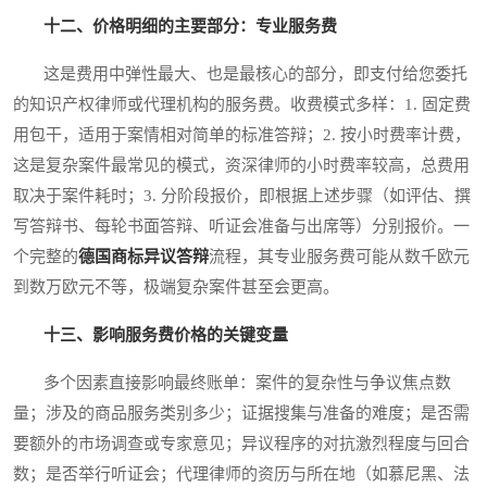
十二、价格明细的主要部分：专业服务费
这是费用中弹性最大、也是最核心的部分，即支付给您委托
的知识产权律师或代理机构的服务费。收费模式多样：1. 固定费
用包干，适用于案情相对简单的标准答辩；2. 按小时费率计费，
这是复杂案件最常见的模式，资深律师的小时费率较高，总费用
取决于案件耗时；3. 分阶段报价，即根据上述步骤（如评估、撰
写答辩书、每轮书面答辩、听证会准备与出席等）分别报价。一
个完整的
德国商标异议答辩
流程，其专业服务费可能从数千欧元
到数万欧元不等，极端复杂案件甚至会更高。
十三、影响服务费价格的关键变量
多个因素直接影响最终账单：案件的复杂性与争议焦点数
量；涉及的商品服务类别多少；证据搜集与准备的难度；是否需
要额外的市场调查或专家意见；异议程序的对抗激烈程度与回合
数；是否举行听证会；代理律师的资历与所在地（如慕尼黑、法