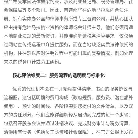
程严格受本国法律框架约束，涉及商业登记局、税务管理局、社
会保障局等多个部门。因此，首选那些在危地马拉境内合法注
册、拥有实体办公室的律师事务所或专业咨询公司。其核心团队
应由持有危地马拉执业资格的律师或会计师主导，他们必须精通
本地商业法规的最新修订，并能准确解读税务清算要求。仅仅通
过网站宣传或远程中介提供服务，而在当地缺乏实质法律依托的
机构，往往难以应对注销过程中可能出现的复杂情况，例如处理
未决的税务审计或劳工纠纷。
核心评估维度二：服务流程的透明度与标准化
优秀的代理机构会在一开始就提供清晰、书面的服务协议与
流程图。这包括明确的费用构成（政府规费、服务费、潜在额外
费用）、预计的时间线、各阶段需要您提供的文件清单，以及双
方的责任划分。他们应能详细解释从启动到完成的每一个步骤：
包括召开股东会议并通过注销决议、完成财务审计与税务清算、
清偿所有债务（包括员工薪资和社会保障）、在官方公报上发布