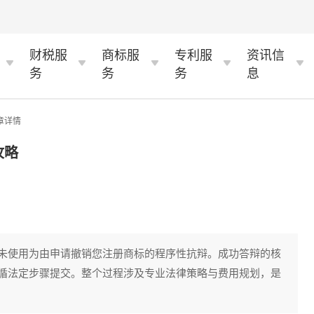
财税服
商标服
专利服
资讯信
务
务
务
息
章详情
攻略
未使用为由申请撤销您注册商标的程序性抗辩。成功答辩的核
循法定步骤提交。整个过程涉及专业法律策略与费用规划，是