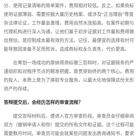
分、使用记录清晰的简单案件，费用相对较低。反之，如果商标
使用证据薄弱、需要挖掘大量历史档案、或涉及“正当理由”等复
杂法律论证，工作量会激增，费用自然水涨船高。在案件初期与
代理机构进行深入沟通，让他们基于初步证据对工作量和费用做
出预估，是控制成本最有效的方法。记住，最便宜的选择有时可
能导致因准备不足而败诉，造成商标权永久丧失，代价更高。
在筹划一场成功的摩纳哥商标撤三答辩时，对证据链条的严
谨组织和对程序节点的精准把握，是贯穿始终的两个核心。费用
的投入，本质上是为了换取专业服务，以最大化地保障这份无形
资产的存续。
答辩提交后，会经历怎样的审查流程？
提交答辩材料后，便进入官方审查阶段。审查员会仔细审阅
双方（撤销申请人和你）提交的所有文件和证据。这个过程可能
需要数月时间。审查员可能会就某些问题发出质询通知书，要求