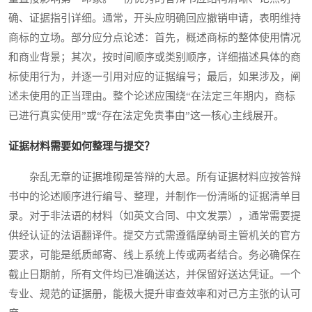
确、证据指引详细。通常，开头应明确回应撤销申请，表明维持
商标的立场。部分应分点论述：首先，概述商标的整体使用情况
和商业背景；其次，按时间顺序或类别顺序，详细描述具体的商
标使用行为，并逐一引用对应的证据编号；最后，如果涉及，阐
述未使用的正当理由。整个论述应围绕“在法定三年期内，商标
已进行真实使用”或“存在法定免责事由”这一核心主线展开。
证据材料需要如何整理与提交？
杂乱无章的证据堆砌是答辩的大忌。所有证据材料应按答辩
书中的论述顺序进行编号、整理，并制作一份清晰的证据清单目
录。对于非法语的材料（如英文合同、中文发票），通常需要提
供经认证的法语翻译件。提交方式需遵循摩纳哥主管机关的官方
要求，可能是纸质邮寄、线上系统上传或两者结合。务必确保在
截止日期前，所有文件均已准确送达，并保留好送达凭证。一个
专业、规范的证据册，能极大提升审查效率和对己方主张的认可