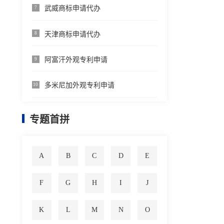
武威商标申请代办
7
天津商标申请代办
8
阿富汗外观专利申请
9
多米尼加外观专利申请
10
专题首拼
A
B
C
D
E
F
G
H
I
J
K
L
M
N
O