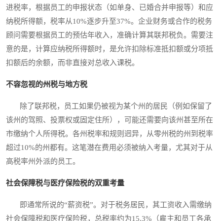
进税率，根据员工的申报状态（如单身、已婚合并申报等）和应
纳税所得额，税率从10%逐步升至37%。企业财务或合作的税务
顾问需要根据员工的预估年收入，准确计算其联邦税负。需要注
意的是，计算应纳税所得额时，是允许扣除标准抵扣额或分项抵
扣额后的余额，而非直接对总收入课税。
不容忽视的州税与地方税
除了联邦税，员工如果仍被视为某个州的居民（例如保留了
该州的驾照、投票权或固定住所），可能还需要向该州甚至所在
市缴纳个人所得税。各州税率和规则迥异，从零州税的州到税率
超过10%的州都有。这笔潜在费用必须被纳入考量，尤其对于从
高税率州外派的员工。
社会保障税与医疗保险税的双重考量
即通常所说的“薪资税”。对于税务居民，其工资收入需缴纳
社会保障税和医疗保险税，总税率约为15.3%（雇主和员工各承