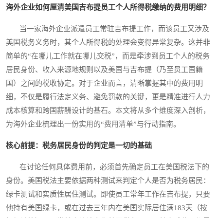
海外企业如何厘清美国吉布提员工个人所得税缴纳的费用明细？
当一家海外企业派遣员工常驻吉布提工作，而该员工又涉及
美国税务义务时，其个人所得税的处理会变得异常复杂。这并非
简单的“在哪儿工作就在哪儿交税”，而是牵涉到员工个人的税务
居民身份、收入来源地规则以及美国与吉布提（乃至员工国籍
国）之间的税收协定。对于企业而言，清晰掌握其中的费用明
细，不仅是履行法定义务、避免罚款的关键，更是精准进行人力
成本核算和跨国薪酬设计的基石。本文将从多个维度深入剖析，
为海外企业梳理出一份实用的“费用清单”与行动指南。
核心前提：税务居民身份的判定是一切的基础
在讨论任何具体费用前，必须首先确定员工在美国税法下的
身份。美国税法主要依据两种测试来判定个人是否为税务居民：
绿卡测试和实质性居住测试。即使员工常年工作在吉布提，只要
他持有美国绿卡，或在过去三年内在美国实际居住满183天（按