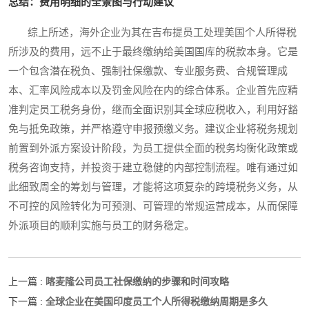
总结：费用明细的全景图与行动建议
综上所述，海外企业为其在吉布提员工处理美国个人所得税
所涉及的费用，远不止于最终缴纳给美国国库的税款本身。它是
一个包含潜在税负、强制社保缴款、专业服务费、合规管理成
本、汇率风险成本以及罚金风险在内的综合体系。企业首先应精
准判定员工税务身份，继而全面识别其全球应税收入，利用好豁
免与抵免政策，并严格遵守申报预缴义务。建议企业将税务规划
前置到外派方案设计阶段，为员工提供全面的税务均衡化政策或
税务咨询支持，并投资于建立稳健的内部控制流程。唯有通过如
此细致周全的筹划与管理，才能将这项复杂的跨境税务义务，从
不可控的风险转化为可预测、可管理的常规运营成本，从而保障
外派项目的顺利实施与员工的财务稳定。
喀麦隆公司员工社保缴纳的步骤和时间攻略
上一篇 :
全球企业在美国印度员工个人所得税缴纳周期是多久
下一篇 :