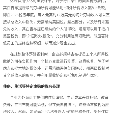
这是费用优化的重要环节。对于符合条件的美国税务居民，
其在吉布提赚取的劳动所得可能适用“海外所得收入豁免”条款，
即在2023税务年度，每人最高约12万美元的海外劳动收入可以直
接从总收入中豁免，无需缴纳美国税。超出部分，以及所有未豁
免的收入，其在吉布提已缴纳的个人所得税，通常可以用于抵扣
美国税负，即“外国税收抵免”。充分利用这两项政策，能显著降
低员工的最终应纳税额，从而减少现金支出。
在规划整体薪酬福利时，企业必须将吉布提员工个人所得税
缴纳的潜在负担作为一个核心变量进行测算。这意味着，除了考
虑吉布提本地的税负外，还需精确评估美国联邦、州两级税制对
其全球收入的影响，并利用税收协定和抵免机制进行优化。
住房、生活等特定津贴的税务处理
企业为外派员工提供的住房津贴、生活成本差额补贴、教育
费等，在吉布提可能免税，但在美国税法下，这些通常被视为应
税收入。然而，如果满足“合格外派人员”的严格条件，部分住房