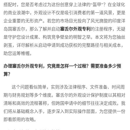
搭配时，您是否考虑过为这份创意穿上法律的“盔甲”？在全球化
的商业浪潮中，外观设计不仅是吸引消费者的第一道风景，更是
企业重要的无形资产。若您的市场目光投向了风光旖旎的印度洋
岛国塞舌尔，那么了解并启动
塞舌尔外观专利
的注册程序，无疑
是守护您设计成果、构筑竞争壁垒的明智之举。本文将为您抽丝
剥茧，详尽解析从启动申请到成功获权的完整路径与相关成本，
助您运筹帷幄。
办理塞舌尔外观专利，究竟是怎样一个过程？需要准备多少预
算？
这个问题看似简单，实则涉及法律程序、文件准备、时间周
期与财务规划等多个维度。塞舌尔的外观设计保护制度以其相对
清晰和高效的流程著称，但跨国申请中的细节往往决定成败。我
们将从基础概念入手，逐步深入到实际操作层面，为您提供一份
即看即用的攻略。