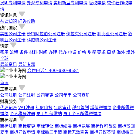
发明专利申请
外观专利申请
实用新型专利申请
版权申请
软件著作权申
请
资讯信息
杂谈知识
问答攻略
热门国家
美国公司注册
沙特阿拉伯公司注册
伊拉克公司注册
利比亚公司注册
叙
利亚公司注册
科威特公司注册
话题
费用
流程
条件
材料
时间
办理
代办
申请
价格
步骤
要求
周期
海外
境外
全球
最新资讯
最新专题
合作电话：400-680-8581
首页
工商服务
公司注册
公司注销
公司变更
公司年审
公司查册
财税服务
代理记账
VAT注册
年度申报
年度审计
税务筹划
增值税缴纳
企业所得税
缴纳
个人税号注册
员工社保缴纳
员工个人所得税缴纳
商标服务
商标注册
商标变更
商标转让
商标续展
商标宽展
商标许可备案
商标驳回
复审
商标异议申请
商标撤三申请
商标无效宣告
商标异议答辩
商标撤三