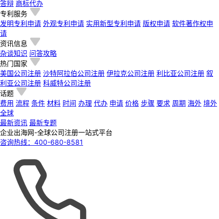
答辩
商标代办
专利服务
发明专利申请
外观专利申请
实用新型专利申请
版权申请
软件著作权申
请
资讯信息
杂谈知识
问答攻略
热门国家
美国公司注册
沙特阿拉伯公司注册
伊拉克公司注册
利比亚公司注册
叙
利亚公司注册
科威特公司注册
话题
费用
流程
条件
材料
时间
办理
代办
申请
价格
步骤
要求
周期
海外
境外
全球
最新资讯
最新专题
企业出海网-全球公司注册一站式平台
咨询热线：
400-680-8581