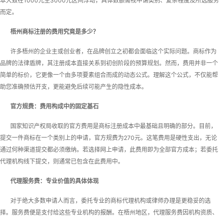
本大致在1000元至3000元区间浮动，具体数额需视申请类别、复杂程度及所选服务
而定。
梧州商标注册的费用究竟是多少？
许多梧州的企业主或创业者，在品牌创立之初都会面临这个实际问题。商标作为
品牌的法律盾牌，其注册成本直接关系到初创阶段的预算规划。然而，费用并非一个
简单的标价，它更像一个由多项要素组合而成的动态公式。理解这个公式，不仅能帮
助您准确预估开支，更能避免后续可能产生的隐性成本。
官方规费：费用构成中的固定基石
国家知识产权局收取的官方费用是商标注册成本中最基础且明确的部分。目前，
提交一件商标在一个类别上的申请，官方规费为270元。这笔费用是硬性支出，无论
通过何种渠道提交都必须缴纳。若选择网上申请，此费用即为全部官方成本；若委托
代理机构线下提交，则通常已包含在此费用中。
代理服务费：专业价值的具体体现
对于绝大多数申请人而言，委托专业的商标代理机构或律师办理是更稳妥的选
择。服务费便是支付给这些专业机构的报酬。在梧州地区，代理服务费因机构资质、