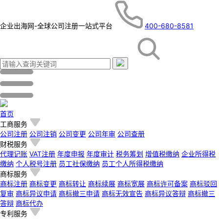
企业出海网-全球公司注册一站式平台
400-680-8581
首页
工商服务
公司注册
公司注销
公司变更
公司年审
公司查册
财税服务
代理记账
VAT注册
年度申报
年度审计
税务筹划
增值税缴纳
企业所得税
缴纳
个人税号注册
员工社保缴纳
员工个人所得税缴纳
商标服务
商标注册
商标变更
商标转让
商标续展
商标宽展
商标许可备案
商标驳回
复审
商标异议申请
商标撤三申请
商标无效宣告
商标异议答辩
商标撤三
答辩
商标代办
专利服务