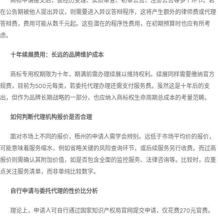
商标申请提交后，会经历受理、实质审查、初审公告、注册公告等多个环节。若
在公告期被他人提出异议，则需要进入异议答辩程序，这将产生额外的律师费或代理
答辩费，费用可能从数千元起。这些潜在的程序性费用，在初期预算时也应有所考
虑。
十年续展费用：长远的品牌维护成本
商标专用权期限为十年，期满前需办理续展以维持权利。续展同样需要缴纳官方
规费，目前为500元每类，若委托代理办理还需支付服务费。虽然这是十年后的支
出，但作为品牌长期战略的一部分，也应纳入商标权生命周期总成本的考量范畴。
如何判断代理机构报价是否合理
面对市场上不同的报价，梧州的申请人需学会辨别。远低于市场平均价的报价，
可能意味着服务缩水，例如省略关键的风险查询环节，或后续服务另行收费。而过高
报价则需确认其附加价值，如是否包含全面的监控服务、法律咨询等。比较时，应重
点关注服务清单，而非单纯比较数字。
自行申请与委托代理的性价比分析
理论上，申请人可自行通过国家知识产权局官网提交申请，仅花费270元官费。