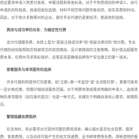
但这要求申请人熟悉分类表、申报流程和审查标准。对于不熟悉规则的申请人，自行
申请的风险极高，极易因类别选错、材料不规范等问题导致驳回，损失官费和时间。
因此，对于绝大多数梧州的企业，委托专业代理仍是更经济、更高效的选择。
费用与成功率的关系：为确定性付费
支付代理服务费，本质上是为“提高注册成功率”和“规避法律风险”而付费。专业
代理的经验能帮助您规避常见的驳回理由，设计更稳固的注册策略，其价值远超服务
费本身。在梧州寻求商标保护，这笔投资是确保品牌资产安全建立的第一道关。
套餐服务与单项服务的选择
许多代理机构提供打包套餐，如“注册+第一年监控”或“全流程托管”。套餐可能有
一定价格优惠，但需仔细阅读服务范围。对于预算有限或需求明确的申请人，选择清
晰的单项服务（如仅委托提交）也是一种方式。关键在于明确自身核心需求，按需购
买。
警惕隐藏收费陷阱
在咨询时，务必要求对方提供完整的费用清单，确认报价是否包含官费、服务
费、首类费用，以及后续可能产生的收文快递费、证书邮寄费等杂费。清晰透明的报