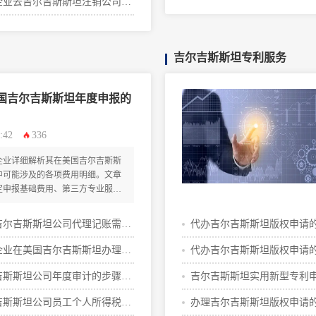
企业去吉尔吉斯斯坦注销公司需
费用攻略
少钱
吉尔吉斯斯坦专利服务
国吉尔吉斯斯坦年度申报的
:42
336
企业详细解析其在美国吉尔吉斯斯
中可能涉及的各项费用明细。文章
定申报基础费用、第三方专业服务
支出等核心构成，并提供实用的成
助企业清晰规划合规预算，高效完
吉尔吉斯斯坦公司代理记账需要
代办吉尔吉斯斯坦版权申请
什么材料
细
企业在美国吉尔吉斯斯坦办理
代办吉尔吉斯斯坦版权申请
注册价格是多少
细
吉斯斯坦公司年度审计的步骤与
吉尔吉斯斯坦实用新型专利
指南
细步骤有哪些
吉斯斯坦公司员工个人所得税缴
办理吉尔吉斯斯坦版权申请