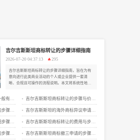
吉尔吉斯斯坦商标转让的步骤详细指南
2026-07-20 04:37:13
295
吉尔吉斯斯坦商标转让的步骤详细指南，旨在为有
意向进行此类商业活动的个人或企业提供一套清
晰、合规且可操作的流程说明。本文将系统性地阐
述从前期准备、协议签订到官方申请、审查核准直
至最终完成登记的全部环节，帮助读者规避常见风
一般有哪
吉尔吉斯斯坦商标转让的步骤与价格
险，高效完成商标权属的合法转移。
明细
的步骤与
吉尔吉斯斯坦的海外商标异议申请的
费用攻略
细步骤有
吉尔吉斯斯坦商标转让的费用与步骤
攻略
的步骤与
吉尔吉斯斯坦商标撤三申请的步骤明