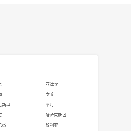
本
菲律宾
国
文莱
基斯坦
不丹
度
哈萨克斯坦
巴嫩
叙利亚