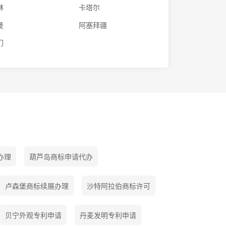
林
卡塔尔
曼
阿塞拜疆
门
办理
葫芦岛商标申请代办
卢森堡商标续展办理
沙特阿拉伯商标许可
贝宁外观专利申请
丹麦发明专利申请