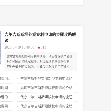
细攻略
吉尔吉斯斯坦外观专利申请的步骤攻略解
读
2026-07-19 18:48:30
313
吉尔吉斯斯坦外观专利申请是一项旨在保护产品独
特外观设计的法定程序，其过程涉及从前期检索、
材料准备到官方提交、审查与授权等多个关键环
节，对于有意进入该国市场的企业或个人而言，掌
握其清晰步骤与策略至关重要。
的费用明
吉尔吉斯斯坦实用新型专利申请的步
骤与费用攻略
的时间明
办理吉尔吉斯斯坦版权申请的价格是
多少
申请的详
代办吉尔吉斯斯坦版权申请的流程攻
略
的费用一
代办吉尔吉斯斯坦版权申请的流程及