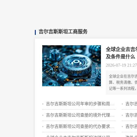
吉尔吉斯斯坦工商服务
全球企业去吉
及条件是什么
2026-07-19 21:27
全球企业在吉尔
算、税务清缴、
记等一系列流程
结的税务、法律
的最终批准文件
吉尔吉斯斯坦公司年审的步骤和周期
吉尔
明细攻略
步骤
吉尔吉斯斯坦公司查册的境外代理公
吉尔
司
吉尔吉斯斯坦公司查册的代办要求是
吉尔