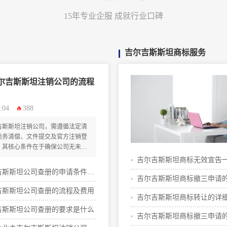
15年专业企服 成就行业口碑
吉尔吉斯斯坦商标服务
尔吉斯斯坦注销公司的流程
:04
388
吉斯斯坦注销公司，需遵循法定清
债务清偿、文件提交及官方注销登
，其核心条件在于确保公司无未了
及财务责任，并获取相关政府机构
吉尔吉斯斯坦商标无效宣告
。
吉斯斯坦公司查册的申请条件与
些费用
吉尔吉斯斯坦商标撤三申请
攻略
吉斯斯坦公司查册的流程及费用
条件指南
吉尔吉斯斯坦商标转让的详
吉斯斯坦公司查册的要求是什么
哪些
吉尔吉斯斯坦商标撤三申请