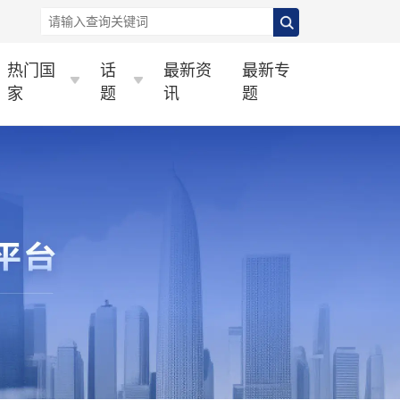
热门国
话
最新资
最新专
家
题
讯
题