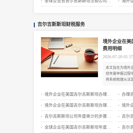
什么
全球企业去吉尔吉斯斯坦注销公司需
海外
要多少钱
要多
吉尔吉斯斯坦财税服务
境外企业在美
费用明细
2026-07-20 05:57
本文旨在为境外
坦年度申报过程
将系统梳理从法
成本到潜在附加
本优化策略，帮
境外企业在美国吉尔吉斯斯坦办理
办理
成申报义务。
VAT注册的流程攻略
提供
境外企业在美国吉尔吉斯斯坦办理
境外
VAT注册费用一览
VAT
吉尔吉斯斯坦公司年度审计的步骤与
吉尔
价格明细
条件
全球企业在美国吉尔吉斯斯坦年度申
吉尔