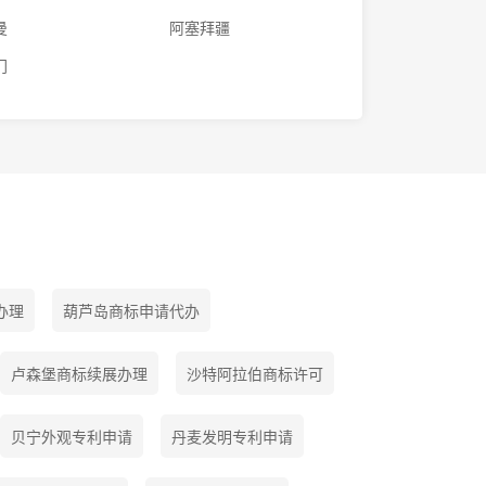
曼
阿塞拜疆
门
办理
葫芦岛商标申请代办
卢森堡商标续展办理
沙特阿拉伯商标许可
贝宁外观专利申请
丹麦发明专利申请