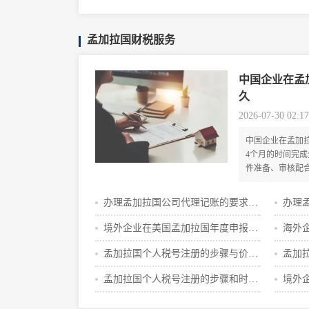
有哪
孟加拉国财税服务
中国企业在孟
久
2026-07-30 02:17
中国企业在孟加
4个月的时间完
件准备、审核配
企业需提前规划
流程顺畅。
办理孟加拉国公司代理记账的要求是
办理
什么
多久
境外企业在美国孟加拉国年度申报的
海外
流程攻略
册的
孟加拉国个人税号注册的步骤与价格
孟加
明细
攻略
孟加拉国个人税号注册的步骤和时间
境外
攻略
费用