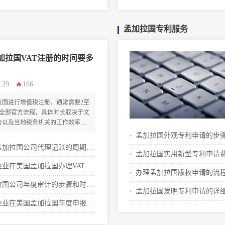
些
孟加拉国专利服务
加拉国VAT注册的时间要多
:29
166
拉国进行增值税注册，通常需要2至
成全部官方流程，具体时长取决于文
合以及当地税务机关的工作效率。
，并准备齐全的法定文件，以确保
孟加拉国外观专利申请的步
孟加拉国公司代理记账的周期有
攻略
孟加拉国实用新型专利申请
企业在美国孟加拉国办理VAT注
解读
办理孟加拉国版权申请的流
流程攻略
拉国公司年度审计的步骤和时间
孟加拉国发明专利申请的详
企业在美国孟加拉国年度申报的
哪些
明细