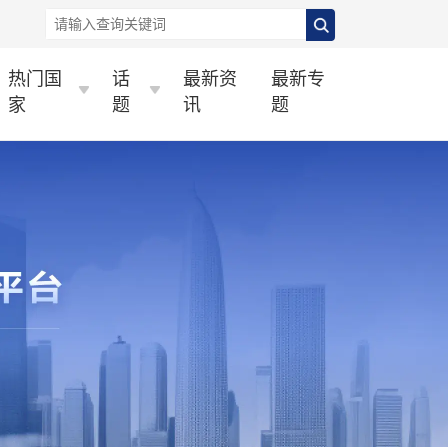
热门国
话
最新资
最新专
家
题
讯
题