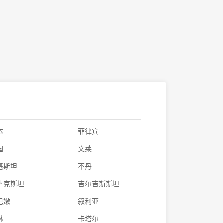
本
菲律宾
国
文莱
基斯坦
不丹
萨克斯坦
吉尔吉斯斯坦
巴嫩
叙利亚
林
卡塔尔