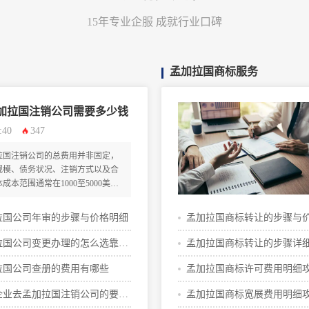
15年专业企服 成就行业口碑
孟加拉国商标服务
加拉国注销公司需要多少钱
:40
347
拉国注销公司的总费用并非固定，
规模、债务状况、注销方式以及合
本范围通常在1000至5000美元
杂清算或税务纠纷时费用可能显著
拉国公司年审的步骤与价格明细
孟加拉国商标转让的步骤与
拉国公司变更办理的怎么选靠谱
孟加拉国商标转让的步骤详
构
拉国公司查册的费用有哪些
孟加拉国商标许可费用明细
企业去孟加拉国注销公司的要求
孟加拉国商标宽展费用明细