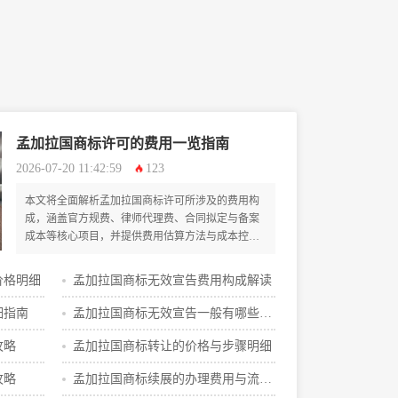
孟加拉国商标许可的费用一览指南
2026-07-20 11:42:59
123
本文将全面解析孟加拉国商标许可所涉及的费用构
成，涵盖官方规费、律师代理费、合同拟定与备案
成本等核心项目，并提供费用估算方法与成本控制
策略，为企业与个人提供一份清晰实用的财务指
引。
价格明细
孟加拉国商标无效宣告费用构成解读
细指南
孟加拉国商标无效宣告一般有哪些费
用
攻略
孟加拉国商标转让的价格与步骤明细
攻略
孟加拉国商标续展的办理费用与流程