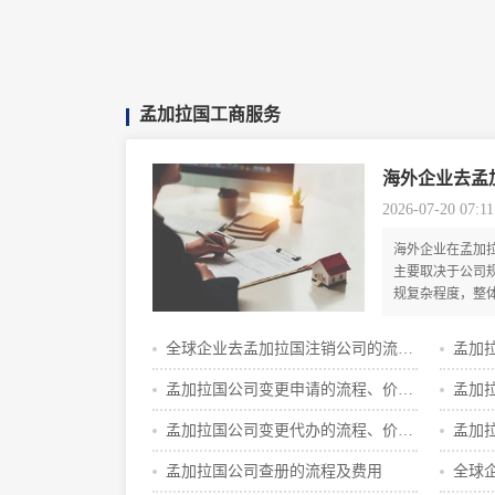
孟加拉国工商服务
海外企业去孟
2026-07-20 07:11
海外企业在孟加
主要取决于公司
规复杂程度，整体成
之间，但涉及复
增加。
全球企业去孟加拉国注销公司的流程
孟加
及条件是什么
孟加拉国公司变更申请的流程、价格
孟加
攻略
的机
孟加拉国公司变更代办的流程、价格
孟加
攻略
孟加拉国公司查册的流程及费用
全球