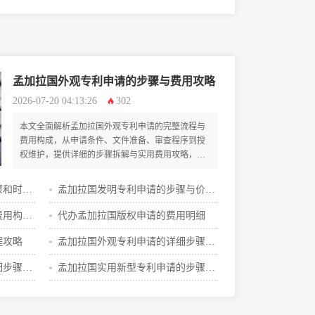
解读
孟加拉国外观专利申请的步骤与费用攻略
2026-07-20 04:13:26
302
本文全面解析孟加拉国外观专利申请的完整流程与
费用构成，从申请条件、文件准备、审查程序到授
权维护，提供详细的步骤拆解与实用费用攻略，旨
在为有意进入孟加拉市场的创新者与企业家提供一
站式专业指导。
骤和时间
孟加拉国发明专利申请的步骤与价格
明细
费用构成
代办孟加拉国版权申请的费用明细
程攻略
孟加拉国外观专利申请的详细步骤有
哪些
细步骤有
孟加拉国实用新型专利申请的步骤攻
略解读