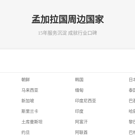
孟加拉国周边国家
15年服务沉淀 成就行业口碑
朝鲜
韩国
日
马来西亚
缅甸
泰
新加坡
印度尼西亚
巴
斯里兰卡
印度
哈
土库曼斯坦
阿富汗
黎
约旦
阿联酋
巴