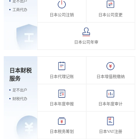
足不出户
工商代办
日本公司注销
日本公司变更
日本公司年审
日本财税
日本代理记账
日本增值税缴纳
服务
足不出户
财税代办
日本年度申报
日本年度审计
日本税务筹划
日本VAT注册