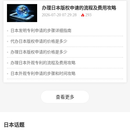
办理日本版权申请的流程及费用攻略
2026-07-20 07:29:28
293
日本发明专利申请的步骤详细指南
代办日本版权申请的价格是多少
办理日本版权申请的价格是多少
办理日本外观专利的流程及费用攻略
日本外观专利申请的步骤和时间攻略
查看更多
日本话题