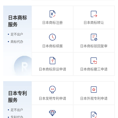
日本商标
日本商标注册
日本商标转让
服务
足不出户
商标代办
日本商标续展
日本商标驳回复审
日本商标异议申请
日本商标撤三申请
日本专利
日本发明专利申请
日本外观专利申请
服务
足不出户
专利代办