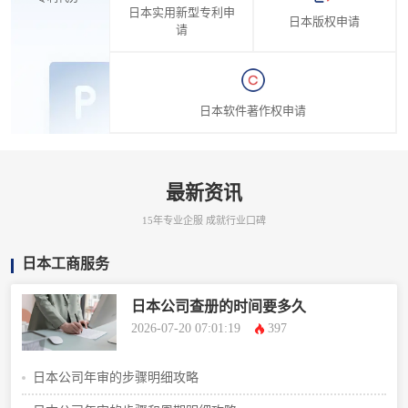
日本实用新型专利申
日本版权申请
请
日本软件著作权申请
最新资讯
15年专业企服 成就行业口碑
日本工商服务
日本公司查册的时间要多久
2026-07-20 07:01:19
397
日本公司年审的步骤明细攻略