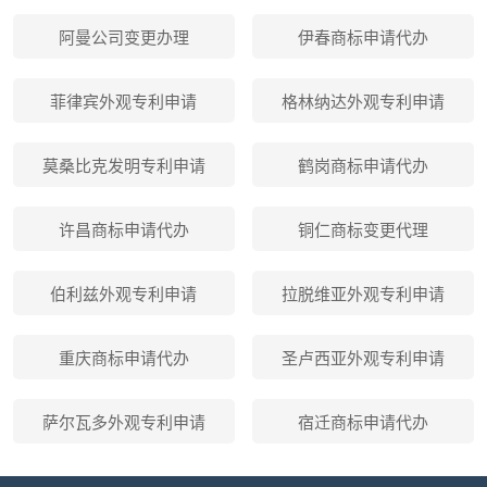
阿曼公司变更办理
伊春商标申请代办
菲律宾外观专利申请
格林纳达外观专利申请
莫桑比克发明专利申请
鹤岗商标申请代办
许昌商标申请代办
铜仁商标变更代理
伯利兹外观专利申请
拉脱维亚外观专利申请
重庆商标申请代办
圣卢西亚外观专利申请
萨尔瓦多外观专利申请
宿迁商标申请代办