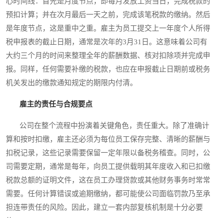
心时间线：首先是月度节点，即每月发放工资当日，完成税款的
预扣计算；并在次月最后一天之前，完成该笔税款的缴纳。然后
是年度节点，这是重中之重。雇主为员工提交上一年度个人所得
税申报表的截止日期，通常是次年的3月31日。这意味着公司有
大约三个月的时间来整理全年的薪酬数据、核对扣除项并完成申
报。同样，任何需要补缴的税款，也应在申报截止日期前或税务
机关发出的缴款通知规定的期限内付清。
雇主的责任与合规要点
公司在整个流程中扮演着关键角色，责任重大。除了准确计
算和按时扣缴，雇主还必须为每位员工保存完整、清晰的薪酬与
扣税记录，这些记录需要保留一定年限以备税务稽查。同时，公
司需要定期，通常是每年，向员工提供载明其年度收入和已扣缴
税款总额的证明文件，这在员工办理贷款或其他财务事务时常常
需要。任何计算错误或逾期缴纳，都可能使公司面临罚款乃至承
担连带责任的风险。因此，建立一套内部复核机制是十分必要