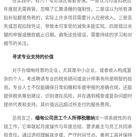
在实践中，有几个常见误区需要警惕。一是认为月度扣税后
年度就无需再管，忽略了汇算清缴的强制性。二是误以为所有津
贴补贴都是免税的，实际上许多项目需要计入应税收入。三是丢
失或忽视扣除凭证，导致本可享受的减免未能实现。四是错过关
键的申报或缴款截止日期。避免这些错误，需要持续的学习和对
细节的关注。
寻求专业支持的价值
对于在缅甸经营的企业，尤其是中小企业，或者收入构成复
杂的个人，考虑聘请专业的税务顾问或会计师事务所是明智的投
资。专业人士不仅能确保日常扣缴和年度申报的准确合规，还能
提供税务筹划建议，识别潜在风险，并在遇到稽查或复杂问题时
提供代表和支持。其价值远远超过所支付的服务费用。
总而言之，
缅甸公司员工个人所得税缴纳
是一项系统性的合
规工作，它串联起月度操作与年度总结，要求雇主与员工共同承
担责任。通过透彻理解其步骤、严守时间节点、善用工具并保持